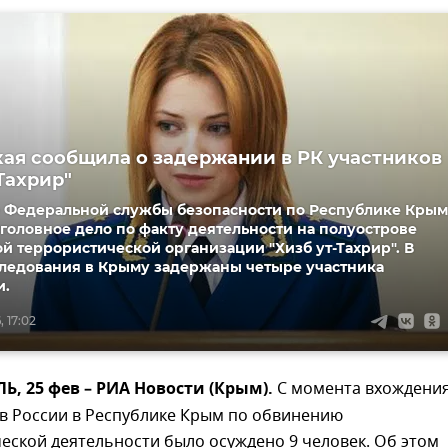
ая сообщила о задержании в РК участников
Тахрир"
 Федеральной службы безопасности по Республике Крым
головное дело по факту деятельности на полуострове
 террористической организации "Хизб ут-Тахрир". В
следования в Крыму задержаны четыре участника
и.
, 17:02
, 25 фев – РИА Новости (Крым).
С момента вхождени
ав России в Республике Крым по обвинению
еской деятельности было осуждено 9 человек. Об этом