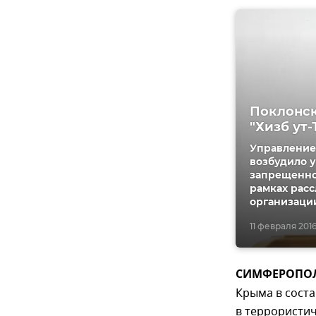
Поклонск
"Хизб ут-
Управление
возбудило у
запрещенной
рамках рас
организаци
11 февраля 2016
СИМФЕРОПОЛЬ
Крыма в сост
в террористич