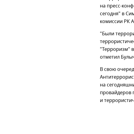
на пресс-кон
сегодня" в С
комиссии РК А
"Были террор
террористичес
"Терроризм" в 
отметил Булы
В свою очеред
Антитеррорис
на сегодняшни
провайдеров 
и террористи