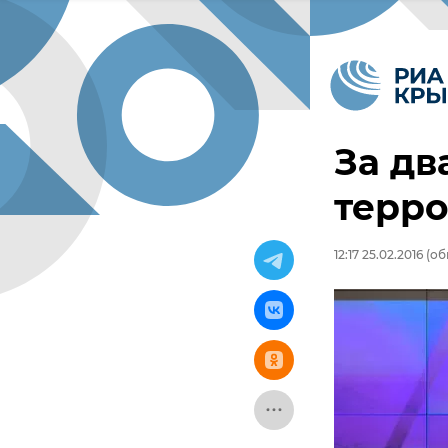
За дв
терро
12:17 25.02.2016
(обн