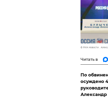
© РИА Новости . Алек
Читать в
По обвинен
осуждено 4 
руководит
Александр 