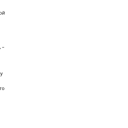
ой
 –
му
го