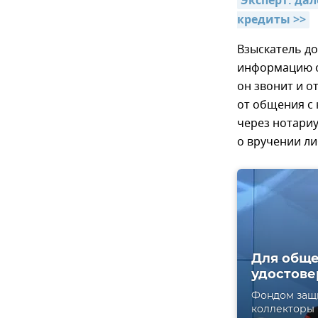
Эксперт: да
кредиты >>
Взыскатель до
информацию о
он звонит и о
от общения с 
через нотари
о вручении ли
Для обще
удостове
Фондом защи
коллекторы 