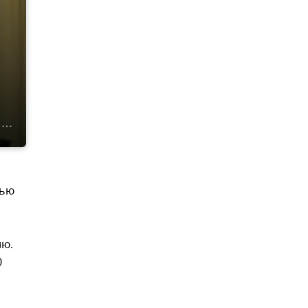
вью
лю.
0