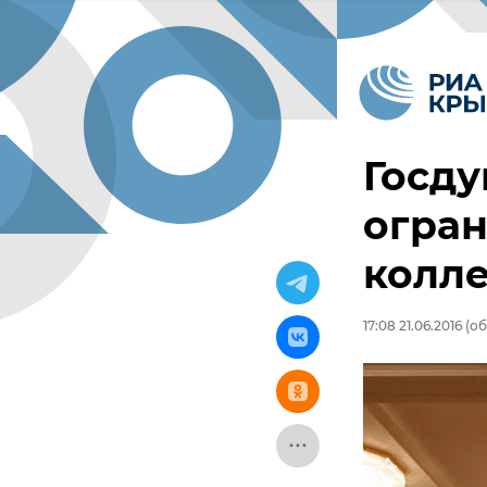
Госду
огран
колл
17:08 21.06.2016
(об