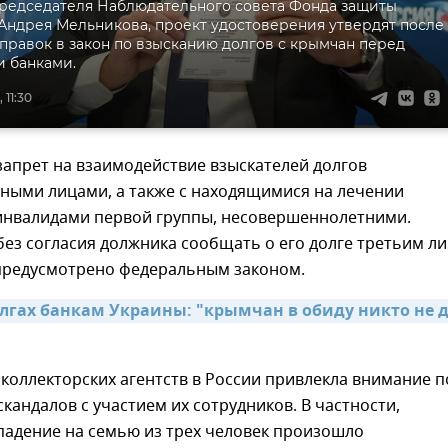
редседателя Наблюдательного совета Фонда защиты
Андрея Мельникова, проект удостоверения утвердят после
правок в закон по взысканию долгов с крымчан перед
 банками.
 11:30
запрет на взаимодействие взыскателей долгов
бными лицами, а также с находящимися на лечении
 инвалидами первой группы, несовершеннолетними.
ез согласия должника сообщать о его долге третьим ли
 предусмотрено федеральным законом.
олгах банкам Украины: "крымчан в обиду никто не да
коллекторских агентств в России привлекла внимание п
скандалов с участием их сотрудников. В частности,
падение на семью из трех человек произошло