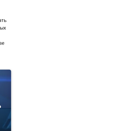
ать
рых
зе
о