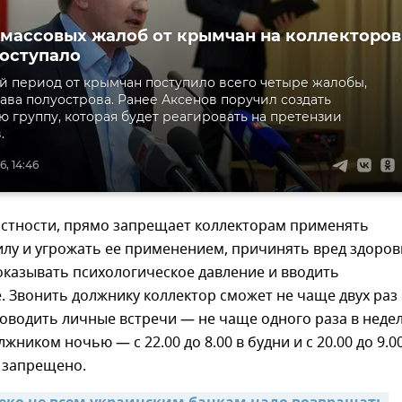
 массовых жалоб от крымчан на коллекторов
поступало
й период от крымчан поступило всего четыре жалобы,
лава полуострова. Ранее Аксенов поручил создать
 группу, которая будет реагировать на претензии
.
, 14:46
астности, прямо запрещает коллекторам применять
илу и угрожать ее применением, причинять вред здоро
оказывать психологическое давление и вводить
. Звонить должнику коллектор сможет не чаще двух раз
роводить личные встречи — не чаще одного раза в неде
жником ночью — с 22.00 до 8.00 в будни и с 20.00 до 9.0
 запрещено.