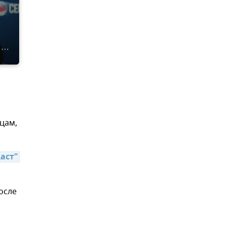
цам,
ст" 
осле