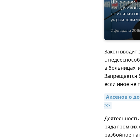
По словам п
вкладчиков 
принятия по
украинскими
2 февраля 2016,
Закон вводит 
с недееспосо
в больницах,
Запрещается б
если иное не
Аксенов о д
>>
Деятельность 
ряда громких 
разбойное на