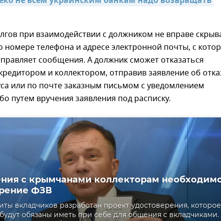
леко не всем украинским банкам надо возвращать 
лгов при взаимодействии с должником не вправе скрыв
 номере телефона и адресе электронной почты, с кото
тправляет сообщения. А должник сможет отказаться
кредитором и коллектором, отправив заявление об отка
уса или по почте заказным письмом с уведомлением
бо путем вручения заявления под расписку.
ния с крымчанами коллекторам необходим
рение ФЗВ
ты вкладчиков разработан проект удостоверения, которое
будут обязаны иметь при себе для общения с вкладчиками.