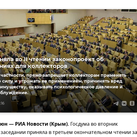
няла во II чтении законопроект об
ниях для коллекторов
 частности, прямо запрещает коллекторам применять
 силу и угрожать ее применением, причинять вред
имуществу, оказывать психологическое давление и
аблуждение.
:16
юн — РИА Новости (Крым).
Госдума во вторник
заседании приняла в третьем окончательном чтении за