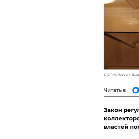
© © РИА Новости. Вл
Читать в
Закон регу
коллекторо
властей по