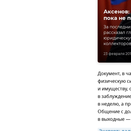
Аксенов:
пока не 
За последни
рассказал г
юридическую
коллекторов
23 февраля 2016
Документ, в ч
физическую с
и имуществу, 
в заблуждение
в неделю, а п
Общение с дол
в выходные —