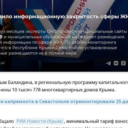
вило информационную закрытость сферы Ж
вух месяцев эксперты ОНФ проверяли официальные сайты
Ф и муниципальных образований на предмет размещения
й информации по сфере ЖКХ. По итогам мониторинга
 что в Республике Крым и Севастополе установленные
ные размещаются не в полной мере.
:41
ным Баландина, в региональную программу капитальног
чены 10 тысяч 778 многоквартирных домов Крыма.
е капремонта в Севастополе отремонтировали 25 до
общало
РИА Новости (Крым)
, минимальный тариф взно