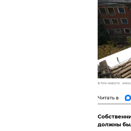
© РИА Новости . Алек
Читать в
Собственн
должны был