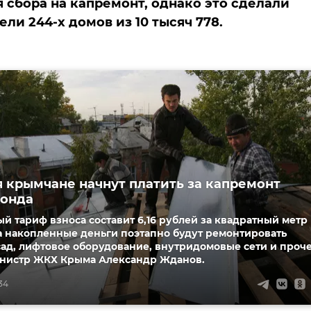
 сбора на капремонт, однако это сделали
ли 244-х домов из 10 тысяч 778.
я крымчане начнут платить за капремонт
фонда
 тариф взноса составит 6,16 рублей за квадратный метр
а накопленные деньги поэтапно будут ремонтировать
ад, лифтовое оборудование, внутридомовые сети и проче
нистр ЖКХ Крыма Александр Жданов.
:34