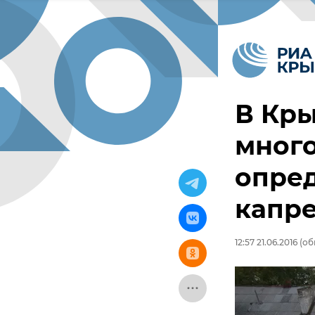
В Кр
мног
опред
капр
12:57 21.06.2016
(обн