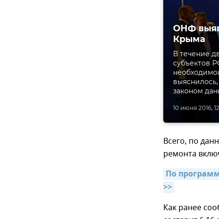
ОНФ выя
Крыма
В течение д
субъектов Р
необходимо
выяснилось,
законом дан
10 июня 2016, 12
Всего, по дан
ремонта вклю
По программ
>>
Как ранее со