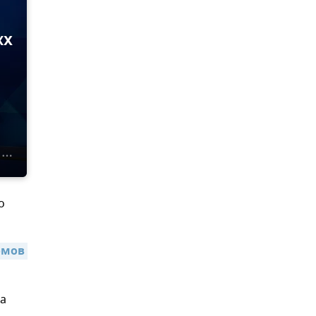
КХ
о
мов 
са