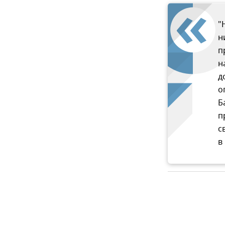
"
н
п
н
д
о
Б
п
с
в