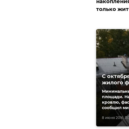
накопления
только жите
С октябр
жилого 
Минимальный
площади. Н
кровлю, фас
сообщил ми
8 июня 2016, 11