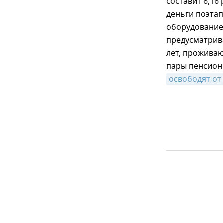
составит 6,16
деньги поэтап
оборудование,
предусматрива
лет, проживаю
пары пенсионе
освободят от