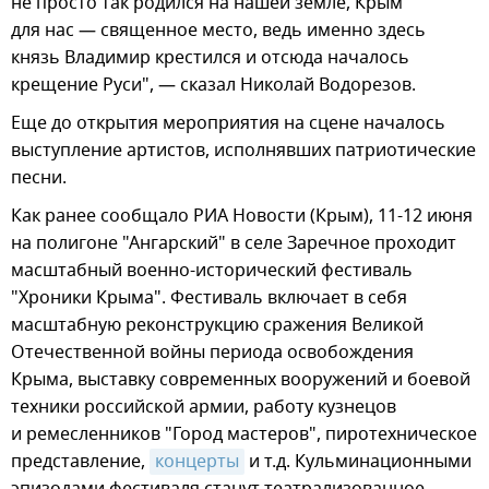
не просто так родился на нашей земле, Крым
для нас — священное место, ведь именно здесь
князь Владимир крестился и отсюда началось
крещение Руси", — сказал Николай Водорезов.
Еще до открытия мероприятия на сцене началось
выступление артистов, исполнявших патриотические
песни.
Как ранее сообщало РИА Новости (Крым), 11-12 июня
на полигоне "Ангарский" в селе Заречное проходит
масштабный военно-исторический фестиваль
"Хроники Крыма". Фестиваль включает в себя
масштабную реконструкцию сражения Великой
Отечественной войны периода освобождения
Крыма, выставку современных вооружений и боевой
техники российской армии, работу кузнецов
и ремесленников "Город мастеров", пиротехническое
представление,
концерты
и т.д. Кульминационными
эпизодами фестиваля станут театрализованное