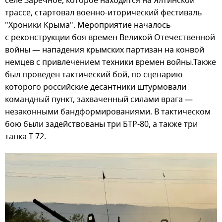
селе Заречное, которое находится на Ялтинской
трассе, стартовал военно-иторический фестиваль
"Хроники Крыма". Мероприятие началось
с реконструкции боя времен Великой Отечественной
войны — нападения крымских партизан на конвой
немцев с привлечением техники времен войны.Также
был проведен тактический бой, по сценарию
которого российские десантники штурмовали
командный пункт, захваченный силами врага —
незаконными бандформированиями. В тактическом
бою были задействованы три БТР-80, а также три
танка Т-72.