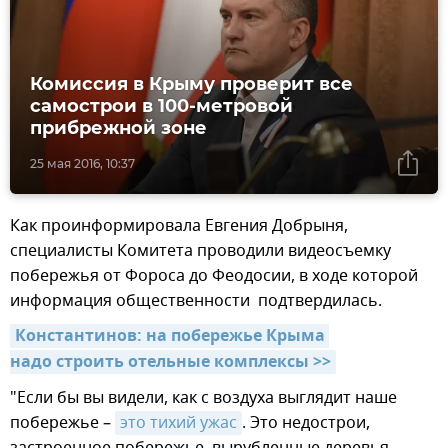
Комиссия в Крыму проверит все
самострои в 100-метровой
прибрежной зоне
25 мая 2016, 10:37
Как проинформировала Евгения Добрыня,
специалисты Комитета проводили видеосъемку
побережья от Фороса до Феодосии, в ходе которой
информация общественности подтвердилась.
Константинов: на побережье Крыма 
надо строить отельные комплексы >>
"Если бы вы видели, как с воздуха выглядит наше
побережье –
это тихий ужас
. Это недострои,