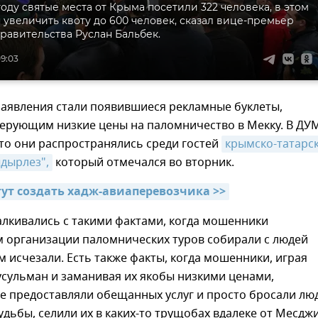
оду святые места от Крыма посетили 322 человека, в этом
 увеличить квоту до 600 человек, сказал вице-премьер
равительства Руслан Бальбек.
09:03
заявления стали появившиеся рекламные буклеты,
рующим низкие цены на паломничество в Мекку. В ДУ
то они распространялись среди гостей
крымско-татарск
дырлез",
который отмечался во вторник.
гут создать хадж-авиаперевозчика >>
алкивались с такими фактами, когда мошенники
м организации паломнических туров собирали с людей
м исчезали. Есть также факты, когда мошенники, играя
усульман и заманивая их якобы низкими ценами,
не предоставляли обещанных услуг и просто бросали лю
удьбы, селили их в каких-то трущобах вдалеке от Месджи