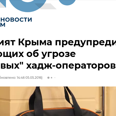
ият Крыма предупред
щих об угрозе
вых" хадж-операторов
новлено: 14:46 05.05.2016)