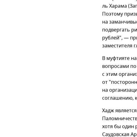
ль Харама (За
Поэтому приз
на заманчивые
подвергать ри
рублей", — п
заместителя 
В муфтияте н
вопросами по
с этим орган
от "посторонн
на организаци
соглашению, 
Хадж является
Паломничеств
хотя бы один 
Саудовская Ар