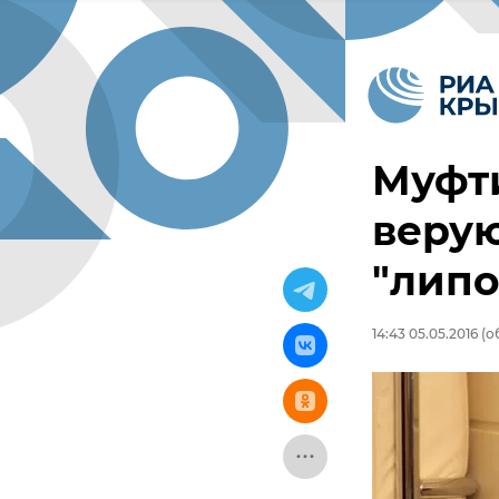
Муфт
верую
"липо
14:43 05.05.2016
(об