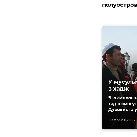
полуостров
У мусуль
в хадж
"Номинально
хадж смогут
Духовного 
11 апреля 2016, 