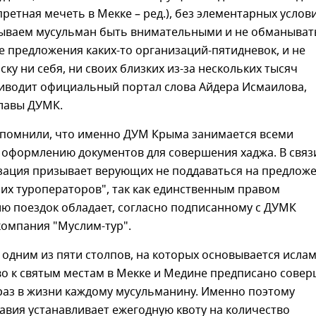
претная мечеть в Мекке – ред.), без элементарных услов
ываем мусульман быть внимательными и не обманыват
 предложения каких-то организаций-пятидневок, и не
ску ни себя, ни своих близких из-за нескольких тысяч
риводит официальный портал слова Айдера Исмаилова,
главы ДУМК.
апомнили, что именно ДУМ Крыма занимается всеми
 оформлению документов для совершения хаджа. В связ
изация призывает верующих не поддаваться на предлож
их туроператоров", так как единственным правом
ю поездок обладает, согласно подписанному с ДУМК
компания "Муслим-тур".
 одним из пяти столпов, на которых основывается ислам
о к святым местам в Мекке и Медине предписано сове
раз в жизни каждому мусульманину. Именно поэтому
авия устанавливает ежегодную квоту на количество