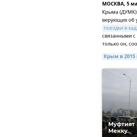
МОСКВА, 5 ма
Крыма (ДУМК) 
верующих об 
поездки в ха
связанными с
только он, с
Крым в 2015
Муфтият 
Мекку