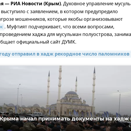
я — РИА Новости (Крым)
. Духовное управление мусул
выступило с заявлением, в котором предупредило
угрозе мошенников, которые якобы организовывают
дж
. Муфтият подчеркивает, что всеми вопросами,
 проведением хаджа для мусульман полуострова, занима
ообщает официальный сайт ДУМК.
 году отправил в хадж рекордное число паломников 
Крыма начал принимать документы на хадж 