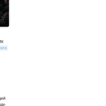
МК
ого 
дей
ду-