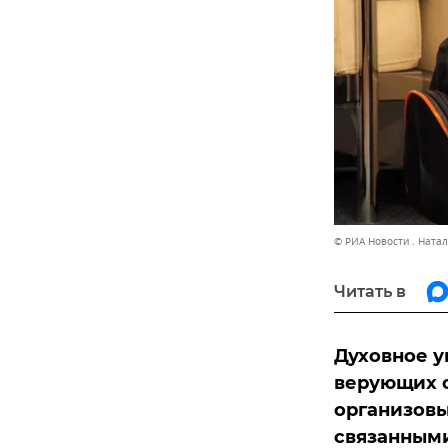
© РИА Новости . Ната
Читать в
Духовное 
верующих о
организовы
связанными