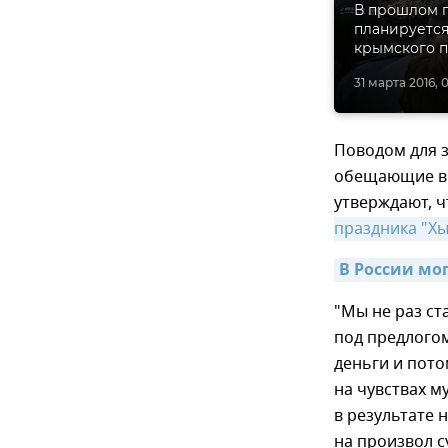
В прошлом г
планируется
крымского п
31 марта 2016, 
Поводом для 
обещающие ве
утверждают, ч
праздника "Хы
В России мо
"Мы не раз ст
под предлого
деньги и пото
на чувствах м
в результате 
на произвол с