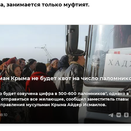
а, занимается только муфтият.
ман Крыма не будет квот на число паломник
 будет озвучена цифра в 500-600 паломников", однако в
 отправиться все желающие, сообщил заместитель главы
управления мусульман Крыма Айдер Исмаилов.
18:10