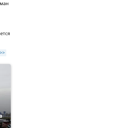
ьман
ется
>>
в