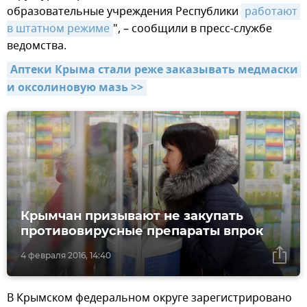
образовательные учреждения Республики
работают 
в штатном режиме
", – сообщили в пресс-службе
ведомства.
Аптеки Крыма стали реже заказывать медмаски 
и оксолиновую мазь >>
Крымчан призывают не закупать
противовирусные препараты впрок
4 февраля 2016, 14:40
В Крымском федеральном округе зарегистрировано