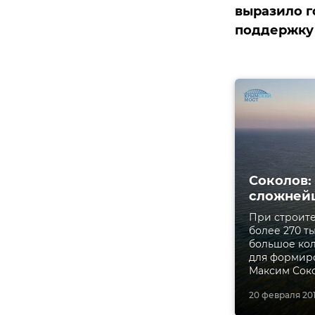
выразило г
поддержку
Соколов:
сложнейш
При строите
более 270 т
большое кол
для формиро
Максим Соко
20 февраля 2016