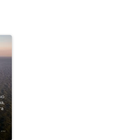
но
а,
та