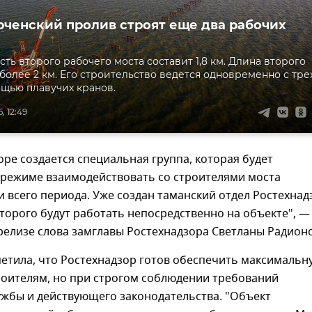
рченский пролив строят еще два рабочих
ть второго рабочего моста составит 1,8 км. Длина второго
 более 2 км. Его строительство ведется одновременно с тре
ощью плавучих кранов.
, 12:49
оре создается специальная группа, которая будет
 режиме взаимодействовать со строителями моста
 всего периода. Уже создан таманский отдел Ростехнад
торого будут работать непосредственно на объекте", —
релизе слова замглавы Ростехнадзора Светланы Радион
етила, что Ростехнадзор готов обеспечить максимальн
роителям, но при строгом соблюдении требований
ужбы и действующего законодательства. "Объект