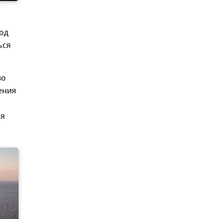
од
ься
во
ения
ия