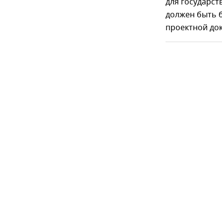
для государст
должен быть 
проектной до