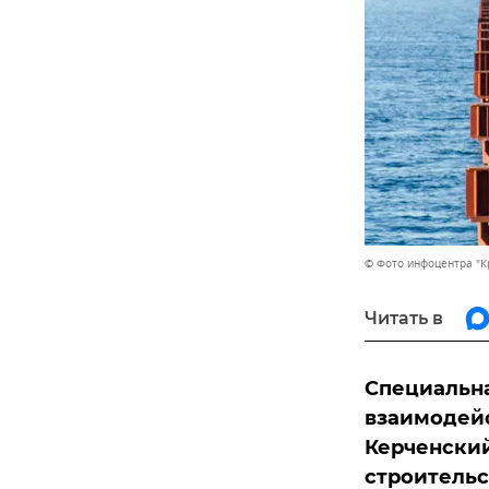
© Фото инфоцентра "К
Читать в
Специальна
взаимодейс
Керченский
строительс