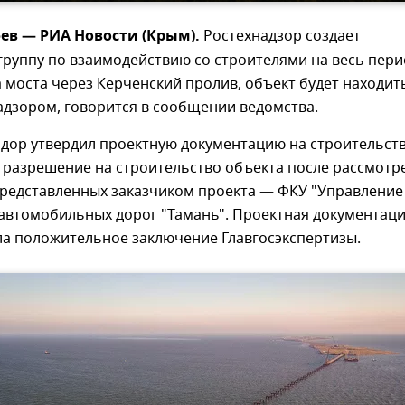
ев — РИА Новости (Крым).
Ростехнадзор создает
группу по взаимодействию со строителями на весь пери
 моста через Керченский пролив, объект будет находит
адзором, говорится в сообщении ведомства.
одор утвердил проектную документацию на строительст
 разрешение на строительство объекта после рассмотр
представленных заказчиком проекта — ФКУ "Управление
автомобильных дорог "Тамань". Проектная документац
ла положительное заключение Главгосэкспертизы.