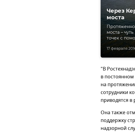
Через Ке
моста
Протяженнос
моста – чуть
точек с пом
17 февраля 2016
"В Ростехнадз
в постоянном
на протяжении
сотрудники ко
приводятся в 
Она также отм
поддержку ст
надзорной сл