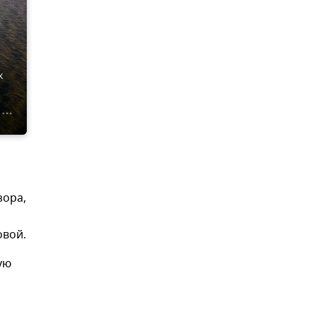
х
зора,
овой.
ую