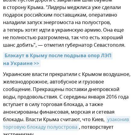
возле пустой дороги с закрытым шлагбаумом
в сторону Крыма. "Лидеры меджлиса уже сделали
подарок российским поставщикам, оперативно
наладили запуск энергомоста на полуостров,
а теперь хотят идти в украинскую армию. Она еще
не полностью разгромлена, так что есть хороший
шанс добить", — отметил губернатор Севастополя.
Блэкаут в Крыму после подрыва опор ЛЭП 
на Украине >>
Украинские власти прекратили с Крымом воздушное,
железнодорожное, автобусное и грузовое
сообщение. Прекращены поставки днепровской
воды, продовольствия. С середины января 2016 года
вступает в силу торговая блокада, а также
анонсированы финансовая, морская и сетевая
блокады. Власти Крыма считают, что Киев,
узаконив 
торговую блокаду полуострова
, потворствует
экстремизму.