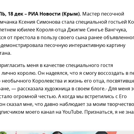
 18 дек – РИА Новости (Крым).
Мастер песочной
мчанка Ксения Симонова стала специальной гостьей К
-летнем юбилее Короля-отца Джигме Сингье Вангчука,
ся от престола в пользу своего сына ранее объявленно
родемонстрировала песочную интерактивную картину
тана.
ригласить меня в качестве специального гостя
лично королю. Он надеялся, что я смогу воссоздать в п
 необычного Королевства и жизнь его отца, посвятивш
ране, — рассказала художница в своем блоге.- Для меня 
тало огромной честью. А когда мы встретились с Его
он сказал мне, что давно наблюдает за моим творчеств
дписчиком моего канал на YouTube. Признаться, я не зна