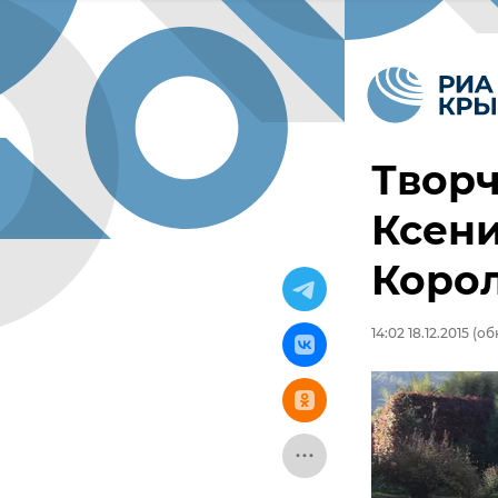
Твор
Ксен
Корол
14:02 18.12.2015
(обн