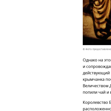
© Фото предоставлено
Однако на это
и сопровожда
действующий К
крымчанка по
Величеством 
попили чай и 
Королевство Б
расположенно