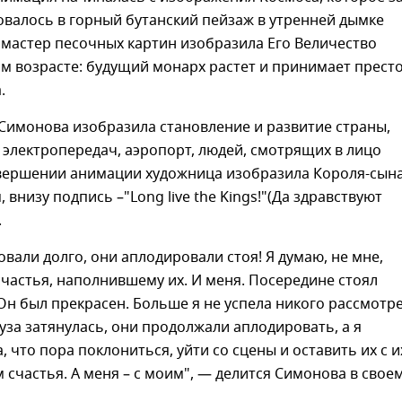
валось в горный бутанский пейзаж в утренней дымке
 мастер песочных картин изобразила Его Величество
м возрасте: будущий монарх растет и принимает прест
.
Симонова изобразила становление и развитие страны,
 электропередач, аэропорт, людей, смотрящих в лицо
авершении анимации художница изобразила Короля-сын
 внизу подпись –"Long live the Kings!"(Да здравствуют
.
вали долго, они аплодировали стоя! Я думаю, не мне,
частья, наполнившему их. И меня. Посередине стоял
Он был прекрасен. Больше я не успела никого рассмотре
уза затянулась, они продолжали аплодировать, а я
, что пора поклониться, уйти со сцены и оставить их с и
счастья. А меня – с моим", — делится Симонова в свое