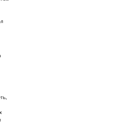
ол
а
ть,
х
м