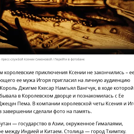
 пресс-службой Ксении Симоновой
Перейти в фотобанк
м королевские приключения Ксении не закончились – е
ющего ее мужа Игоря пригласил на личную аудиенцию
ороль Джигме Кхесар Намгьял Вангчук, в ходе которой
бывала в Королевском дворце и познакомилась с Ее
Джецун Пема. В компании королевской четы Ксения и И
в завершении сделали фото на память.
утан — государство в Азии, окруженное Гималаями,
е между Индией и Китаем. Столица — город Тхимпху.