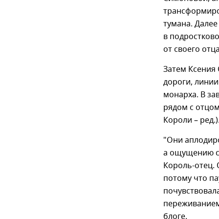
трансформиро
тумана. Далее
в подростково
от своего отца
Затем Ксения 
дороги, линии
монарха. В з
рядом с отцом,
Короли – ред.)
"Они аплодиро
а ощущению с
Король-отец. 
потому что па
почувствовала
переживанием 
блоге.