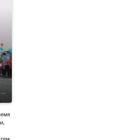
й
я
ремя
ьи,
атем