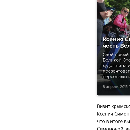
Ксения С
честь Ве
Свой новый 
Великой Оте
художница 
презентоват
персонажи 
8 апреля 2015, 1
Визит крымско
Ксения Симон
что в итоге в
Симоновой, а