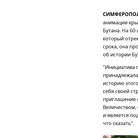
СИМФЕРОПОЛЬ,
анимации кры
Бутана. На 60
который отрек
срока, она п
об истории Бу
"Инициатива п
принадлежала 
историю этого
себя своей ст
приглашение с
Величеством, 
и является по
что сказать".