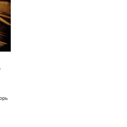
е
горь