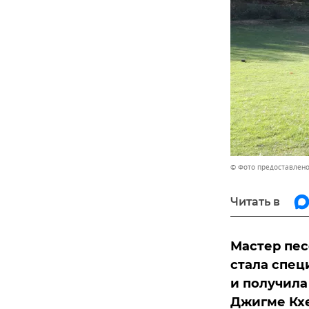
© Фото предоставлено
Читать в
Мастер пес
стала спец
и получила
Джигме Кхе