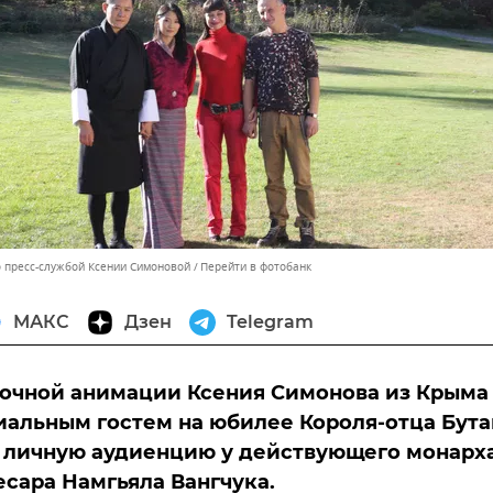
 пресс-службой Ксении Симоновой
Перейти в фотобанк
МАКС
Дзен
Telegram
очной анимации Ксения Симонова из Крыма
иальным гостем на юбилее Короля-отца Бута
 личную аудиенцию у действующего монарх
сара Намгьяла Вангчука.