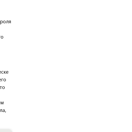
ороля
го
еске
его
это
ом
ла,