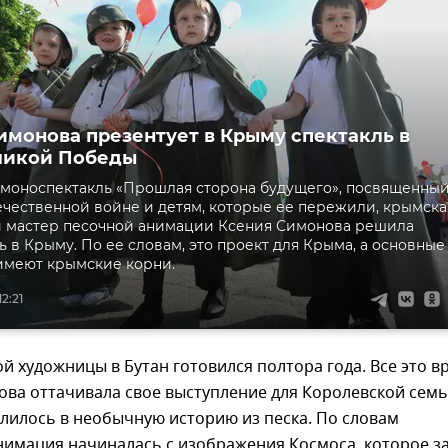
имонова презентует в Крыму спектакль в
ликой Победы
моноспектакль «Прошлая сторона будущего», посвященны
чественной войне и детям, которые ее пережили, крымска
и мастер песочной анимации Ксения Симонова решила
ь в Крыму. По ее словам, это проект для Крыма, а основные
имеют крымские корни.
2:21
й художницы в Бутан готовился полтора года. Все это в
ова оттачивала свое выступление для Королевской сем
ылилось в необычную историю из песка. По словам
нимация начиналась с изображения Космоса, которое з