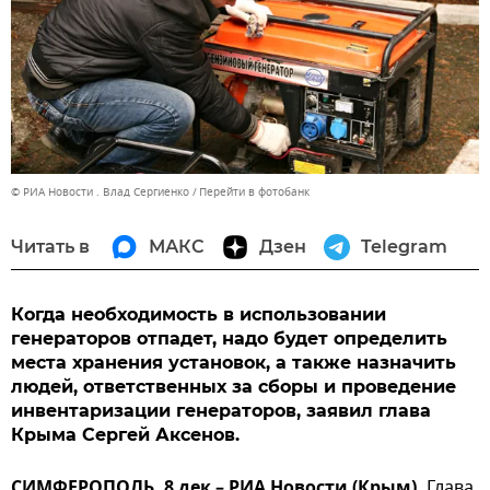
© РИА Новости . Влад Сергиенко
Перейти в фотобанк
Читать в
МАКС
Дзен
Telegram
Когда необходимость в использовании
генераторов отпадет, надо будет определить
места хранения установок, а также назначить
людей, ответственных за сборы и проведение
инвентаризации генераторов, заявил глава
Крыма Сергей Аксенов.
СИМФЕРОПОЛЬ, 8 дек – РИА Новости (Крым).
Глава