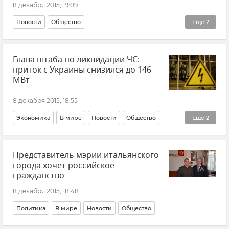
8 декабря 2015, 19:09
Новости
Общество
Еще
2
Чрезвычайная ситуация в Крыму в связи с блэкаутом
Глава штаба по ликвидации ЧС:
Энергосистема Крыма
приток с Украины снизился до 146
МВт
8 декабря 2015, 18:55
Экономика
В мире
Новости
Общество
Еще
2
Чрезвычайная ситуация в Крыму в связи с блэкаутом
Представитель мэрии итальянского
Энергосистема Крыма
города хочет российское
гражданство
8 декабря 2015, 18:48
Политика
В мире
Новости
Общество