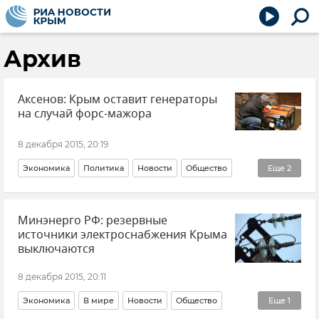
Архив
Аксенов: Крым оставит генераторы
на случай форс-мажора
8 декабря 2015, 20:19
Экономика
Политика
Новости
Общество
Еще
2
Чрезвычайная ситуация в Крыму в связи с блэкаутом
Минэнерго РФ: резервные
Энергосистема Крыма
источники электроснабжения Крыма
выключаются
8 декабря 2015, 20:11
Экономика
В мире
Новости
Общество
Еще
1