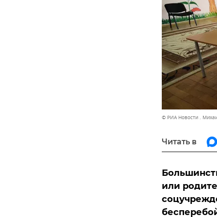
© РИА Новости . Миха
Читать в
Большинств
или родите
соцучрежде
бесперебо