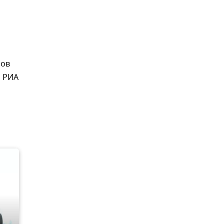
мов
и РИА