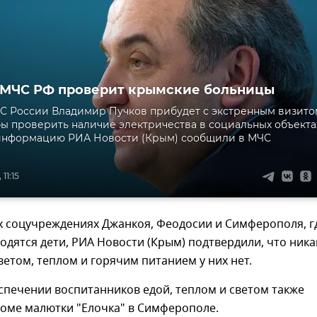
 МЧС РФ проверит крымские больницы
С России Владимир Пучков прибудет с экстренным визито
бы проверить наличие электричества в социальных объекта
 информацию РИА Новости (Крым) сообщили в МЧС
11:15
х соцучреждениях Джанкоя, Феодосии и Симферополя, г
ходятся дети, РИА Новости (Крым) подтвердили, что ника
ветом, теплом и горячим питанием у них нет.
спечении воспитанников едой, теплом и светом также
доме малютки "Елочка" в Симферополе.