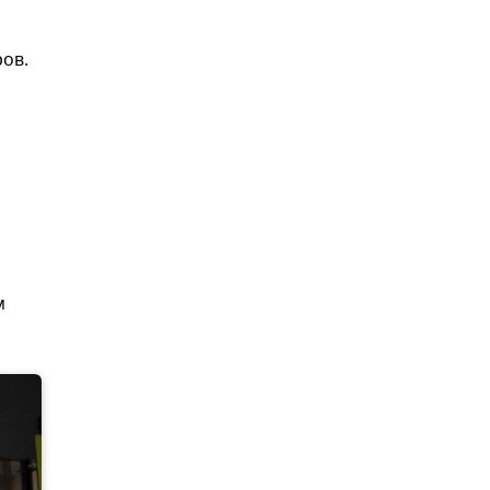
ов.
м