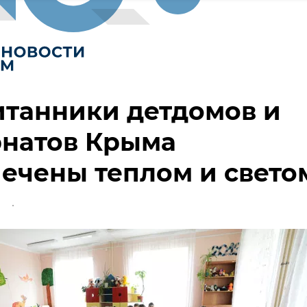
танники детдомов и
рнатов Крыма
ечены теплом и свето