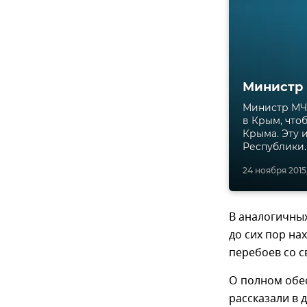
Министр
Министр МЧ
в Крым, что
Крыма. Эту
Республики.
24 ноября 2015, 
В аналогичны
до сих пор на
перебоев со с
О полном обе
рассказали в 