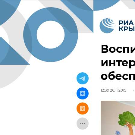
Воспи
инте
обесп
12:39 26.11.2015