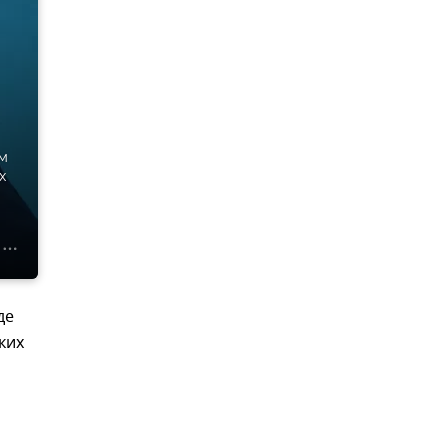
м
х
де
ких