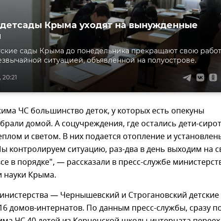
детсады Крыма уходят на вынужденные
ы
ские сады Крыма до понедельника прекращают свою рабо
резвычайной ситуацией, объявленной на полуострове.
 20:21
има ЧС большинство деток, у которых есть опекуны
абрали домой. А соцучреждения, где остались дети-сиро
плом и светом. В них подается отопление и установлен
ы контролируем ситуацию, раз-два в день выходим на с
 все в порядке", — рассказали в пресс-службе министерст
 науки Крыма.
министерства — Чернышевский и Строгановский детские
 16 домов-интернатов. По данным пресс-службы, сразу п
има ЧС 40 детей из Керченской школы-интерната переех