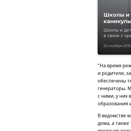
Школы и 
каникул
Школы и дет
в связи с ч
24 ноября 2015,
"На время реж
и родители, з
обеспечены те
генераторы. М
с ними, у них
образования и
В ведомстве 
дома, а также
введения реж