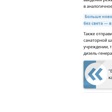
в аналогичное
Больше новос
без света — 
Также отправ
санаторной ш
учреждении, т
дизель-генера
"
к