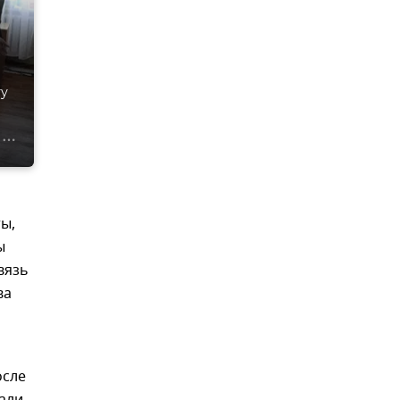
ту
ты,
ы
вязь
ва
осле
али