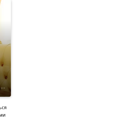
ься
ами