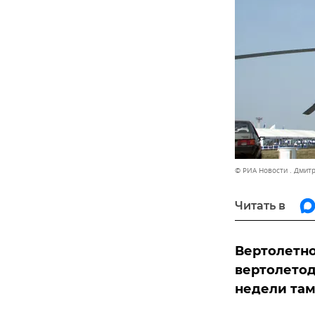
© РИА Новости . Дмит
Читать в
Вертолетно
вертолетод
недели там