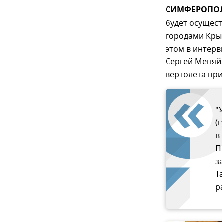
СИМФЕРОПОЛЬ
будет осущес
городами Крым
этом в интерв
Сергей Меняйл
вертолета при
"
(
в
П
з
Т
р