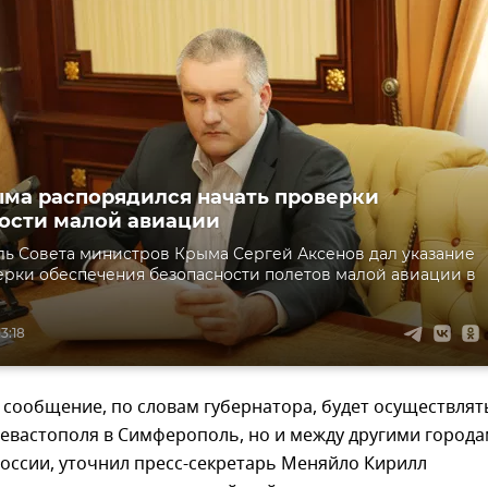
ыма распорядился начать проверки
ости малой авиации
ь Совета министров Крыма Сергей Аксенов дал указание
ерки обеспечения безопасности полетов малой авиации в
3:18
сообщение, по словам губернатора, будет осуществлят
Севастополя в Симферополь, но и между другими город
оссии, уточнил пресс-секретарь Меняйло Кирилл