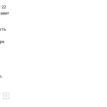
 22
тавит
ость
ыре
о.