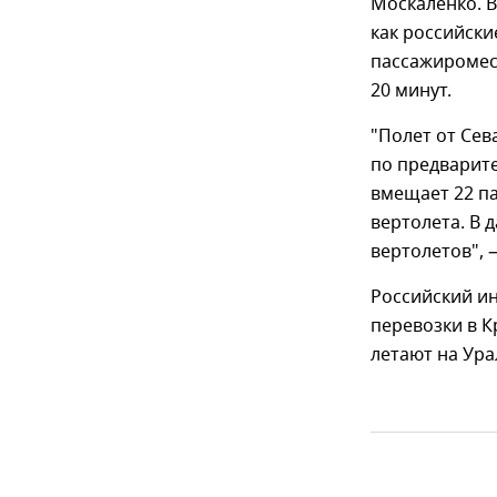
Москаленко. В
как российски
пассажиромест
20 минут.
"Полет от Сев
по предварите
вмещает 22 п
вертолета. В 
вертолетов", 
Российский ин
перевозки в К
летают на Ура