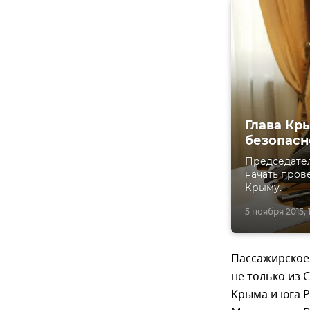
Глава Кр
безопасн
Председател
начать пров
Крыму.
5 ноября 2015, 1
Пассажирское 
не только из 
Крыма и юга Р