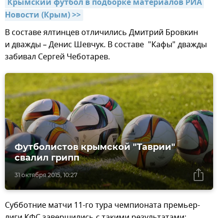
Крымский футбол в подборке материалов РИА 
Новости (Крым) >>
В составе ялтинцев отличились Дмитрий Бровкин
и дважды – Денис Шевчук. В составе "Кафы" дважды
забивал Сергей Чеботарев.
Футболистов крымской "Таврии"
свалил грипп
31 октября 2015, 10:27
Субботние матчи 11-го тура чемпионата премьер-
лиги КФС завершились с такими результатами: