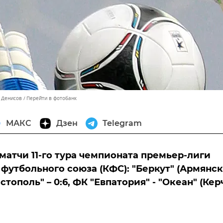
н Денисов
Перейти в фотобанк
МАКС
Дзен
Telegram
матчи 11-го тура чемпионата премьер-лиги
футбольного союза (КФС): "Беркут" (Армянск)
тополь" – 0:6, ФК "Евпатория" - "Океан" (Керч