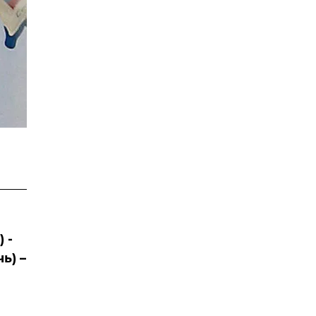
 -
ь) –