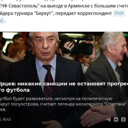
КЧФ Севастополь" на выезде в Армянске с большим сче
йдера турнира "Беркут", передает корреспондент
РИА 
м)
.
Ярцев: никакие санкции не остановят прогре
о футбола
тбол будет развиваться, несмотря на политическую
круг полуострова, считает легенда московского "Спартака"
ев.
, 16:42