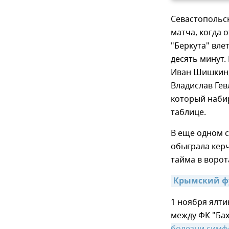
Севастопольск
матча, когда 
"Беркута" вле
десять минут.
Иван Шишкин,
Владислав Гев
который набир
таблице.
В еще одном 
обыграла кер
тайма в ворот
Крымский фу
1 ноября ялти
между ФК "Бах