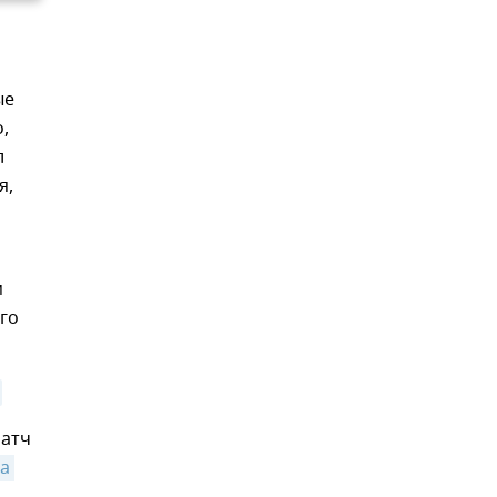
ые
,
л
я,
м
го
Матч
а 