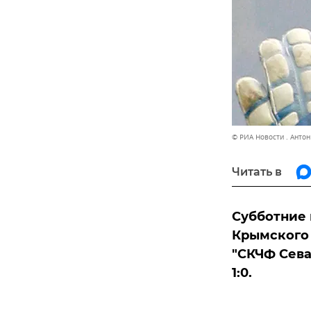
© РИА Новости . Анто
Читать в
Субботние 
Крымского 
"СКЧФ Севас
1:0.