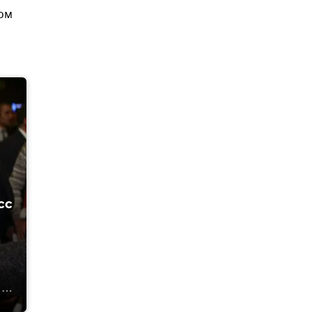
том
сс