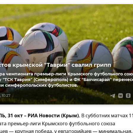
тов крымской "Таврии" свалил грипп
тура чемпионата премьер-лиги Крымского футбольного сою
 "ТСК Таврия" (Симферополь) и ФК "Бахчисарай" перенес
ни симферопольских футболистов.
 10:27
 31 окт – РИА Новости (Крым).
В субботних матчах 1
ата премьер-лиги Крымского футбольного союза
цев — крупная победа, у евпаторийцев — минимальная.