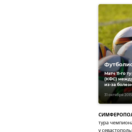
Футболис
Матч 11-го 
(КФС) между
из-за болез
31 октября 2015,
СИМФЕРОПОЛЬ,
тура чемпион
у севастополь