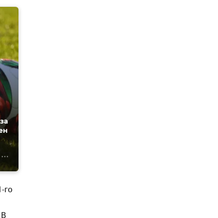
за
ен
1-го
 В