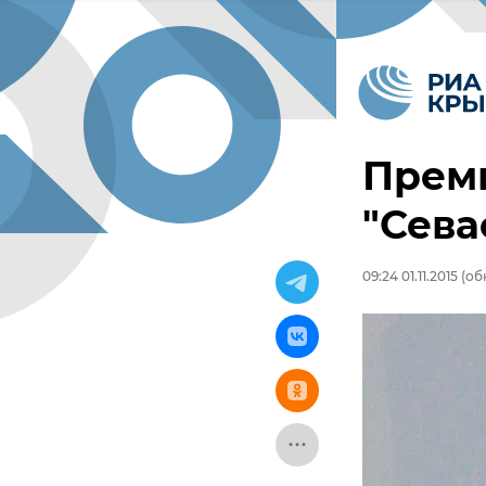
Премь
"Сева
09:24 01.11.2015
(обн