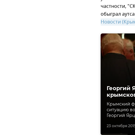
частности, "С
обыграл аутса
Новости (Кры
Георгий 
крымског
Крымский фу
ситуацию во
Георгий Ярц
23 октября 2015