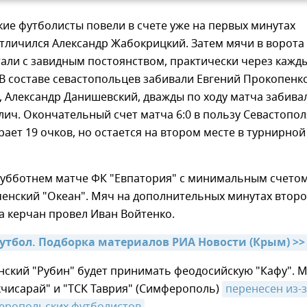
ие футболисты повели в счете уже на первых минутах
отличился Александр Жабокрицкий. Затем мячи в ворота
тали с завидным постоянством, практически через кажд
 В составе севастопольцев забивали Евгений Прокопенко
 Александр Данишевский, дважды по ходу матча забива
лич. Окончательный счет матча 6:0 в пользу Севастопол
ает 19 очков, но остается на втором месте в турнирной
субботнем матче ФК "Евпатория" с минимальным счето
ченский "Океан". Мяч на дополнительных минутах второ
а керчан провел Иван Войтенко.
тбол. Подборка материалов РИА Новости (Крым) >>
нский "Рубин" будет принимать феодосийскую "Кафу". 
чисарай" и "ТСК Таврия" (Симферополь)
перенесен из-з