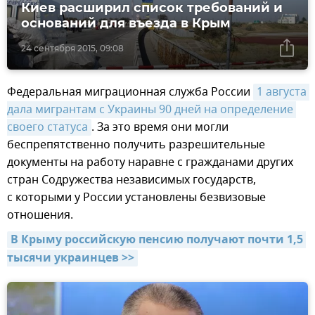
Киев расширил список требований и
оснований для въезда в Крым
24 сентября 2015, 09:08
Федеральная миграционная служба России
1 августа 
дала мигрантам с Украины 90 дней на определение 
своего статуса
. За это время они могли
беспрепятственно получить разрешительные
документы на работу наравне с гражданами других
стран Содружества независимых государств,
с которыми у России установлены безвизовые
отношения.
В Крыму российскую пенсию получают почти 1,5 
тысячи украинцев >>