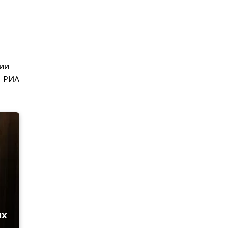
нии
т РИА
ых