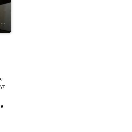
ие
ут
ие