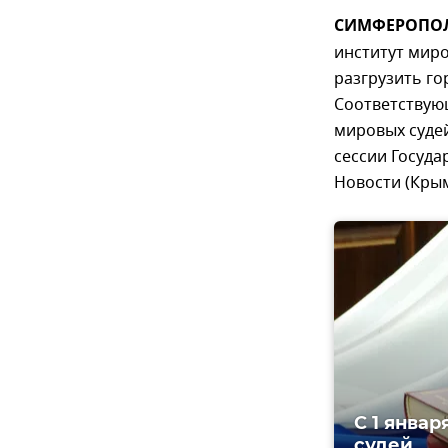
СИМФЕРОПОЛЬ,
институт миро
разгрузить го
Соответствующ
мировых суде
сессии Госуда
Новости (Крым
С 1 январ
судей