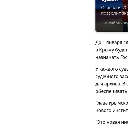
С 1января 20
позволит зн
21 октября 2015,
До 1 января с
в Крыму будет
назначать Гос
У каждого суд
судебного за
для архива. В
обеспечивать 
Глава крымск
нового инсти
"Это новая ин