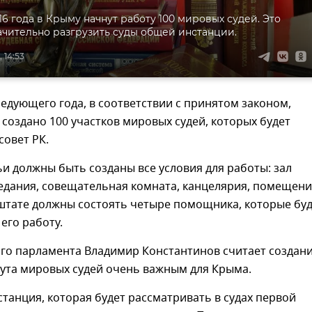
16 года в Крыму начнут работу 100 мировых судей. Это
ачительно разгрузить суды общей инстанции.
 14:53
ледующего года, в соответствии с принятом законом,
 создано 100 участков мировых судей, которых будет
совет РК.
ьи должны быть созданы все условия для работы: зал
седания, совещательная комната, канцелярия, помещен
 штате должны состоять четыре помощника, которые буд
его работу.
ого парламента Владимир Константинов считает создан
тута мировых судей очень важным для Крыма.
станция, которая будет рассматривать в судах первой