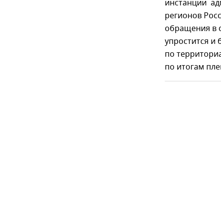
инстанции адм
регионов Росс
обращения в с
упростится и 
по территори
по итогам пле