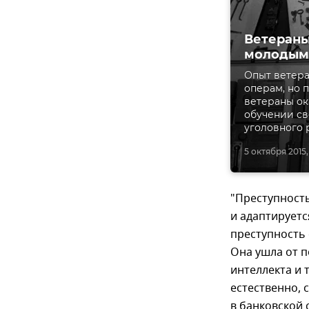
Ветераны
молодым
Опыт ветера
операм, но п
ветераны ок
обучении св
уголовного 
5 октября 2015,
"Преступность
и адаптируетс
преступность 
Она ушла от п
интеллекта и 
естественно, 
в банковской 