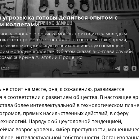
 угрозыска готовы делиться опытом с
и коллегами
нов уголовного розыска мог бы пригодиться молодым
ока этот процесс не поставлен на поток. В тоже время,
азывают методическую и психологическую помощь в
оим молодым коллегам. Об этом сказал экс-глава службы
розыска Крыма Анатолий Проценко.
 12:23
 не стоит на месте, она, к сожалению, развивается
я в соответствии с развитием общества. В настоящее в
стала более интеллектуальной в технологическом плане
огромов, прямых насильственных действий, в сферу
технологий. Наряду с общеуголовной тенденцией,
сейчас возрос уровень кибер-преступности, мошенниче
сфере, интеллектуальной собственности. Организованн