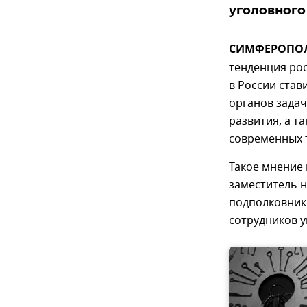
уголовного
СИМФЕРОПОЛЬ,
тенденция рос
в России ста
органов задач
развития, а т
современных 
Такое мнение 
заместитель 
подполковник
сотрудников у