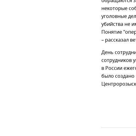
обращаются з
некоторые соб
уголовные дел
убийства не и
Понятие "опер
– рассказал в
День сотрудн
сотрудников у
в России ежег
было создано 
Центророзыск