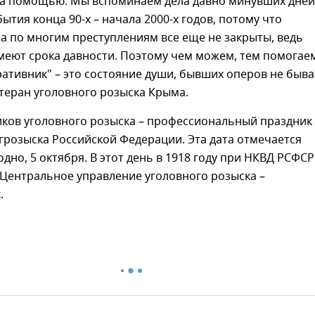
а помощью. Мы вспоминаем дела давно минувших дней
ытия конца 90-х – начала 2000-х годов, потому что
а по многим преступлениям все еще не закрыты, ведь
меют срока давности. Поэтому чем можем, тем помогае
ативник" – это состояние души, бывших оперов не быва
етеран уголовного розыска Крыма.
иков уголовного розыска – профессиональный праздник
грозыска Российской Федерации. Эта дата отмечается
одно, 5 октября. В этот день в 1918 году при НКВД РСФСР
Центральное управление уголовного розыска –
.