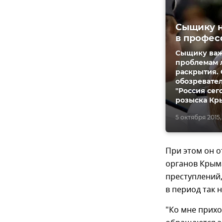
Сыщику н
в профес
Сыщику важн
проблемам л
раскрытия. 
обозревате
"Россия сег
розыска Кр
5 октября 2015,
При этом он 
органов Крым
преступлений,
в период так 
"Ко мне прихо