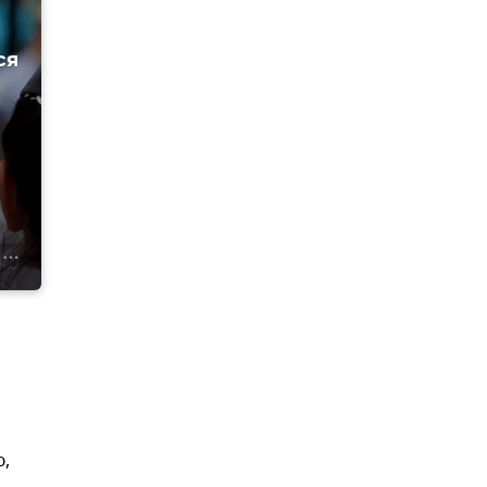
ся
ю,