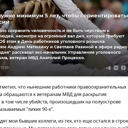
ужно минимум 5 лет, чтобы сориентировать
сии
о сохранить человечность и не быть черствым к
юдей, несмотря на огромный вал дел, которые требуют
Об этом в День работников уголовного розыска
лям Андрею Матюхину и Светлане Разиной в эфире радио
одня" рассказал экс-начальник Управления уголовного
ыма, ветеран МВД Анатолий Проценко.
 13:39
отметил, что нынешние работники правоохранительных
а обращаются к ветеранам МВД для раскрытия
 в том числе убийств, произошедших на полуострове
называемых "лихих 90-х".
дят мои бывшие коллеги, из тех, кто еще остался в стро