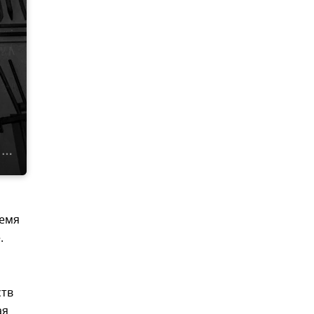
ремя
.
ств
ая