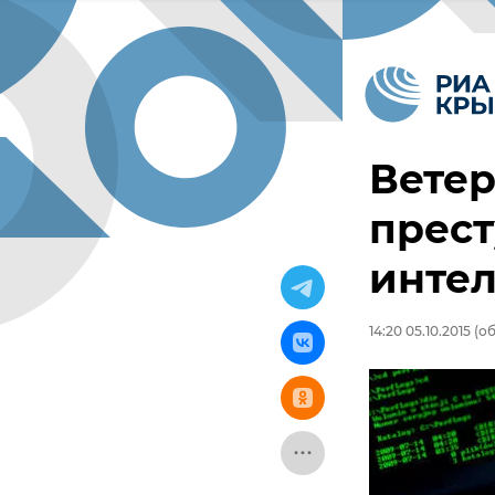
Ветер
прест
инте
14:20 05.10.2015
(об