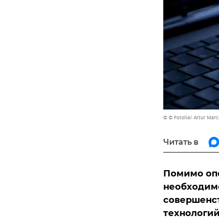
© © Fotolia/ Artur Marc
Читать в
Помимо оп
необходимо
совершенст
технологий