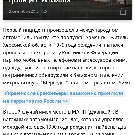
границы с Украиной
2 сентября 2015, 14:51
Первый инцидент произошел в международном
автомобильном пункте пропуска "Армянск". Житель
Херсонской области, 1979 года рождения, пытался
провезти через границу Российской Федерации
партию мобильных телефонов и аксессуаров к ним,
одежду, сувениры, спиртные напитки, которые
пограничники обнаружили в багажном отделении
микроавтобуса "Мерседес" при осмотре автомобиля.
Украинские браконьеры незаконно проникли 
на территорию России >>
Второй случай имел место в МАПП "Джанкой". В
багажнике автомобиля "Хонда", которой управлял
молодой человек 1990 года рождения, найдены два
мешка с детскими вещами. Гражданин Украины