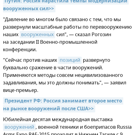
Путин: Россия нарастила темпы модернизации 
вооруженных сил>>
"Давление во многом было связано с тем, что мы
развернули масштабные работы по перевооружению
наших
вооруженных
сил", — сказал Рогозин
на заседании II Военно-промышленной
конференции.
"Сейчас против наших
позиций
развернуто
буквально сражение в части вооружений.
Применяются методы совсем нецивилизованного
задавливания, мы это должны понимать", — заявил
вице-премьер.
Президент РФ: Россия занимает второе место 
на рынке вооружений после США>>
Юбилейная десятая международная выставка
вооружений
, военной техники и боеприпасов Russia
Arms Expo RAE-2015 проходит в Нижнем Тагиле с 9