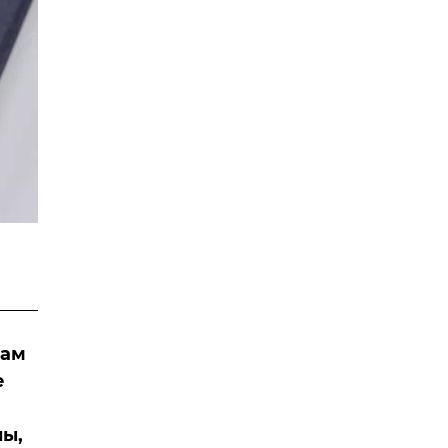
цам
е
ны,