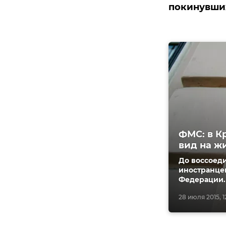
покинувших
ФМС: в К
вид на ж
До воссоед
иностранцев
Федерации.
28 июля 2015, 1