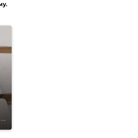
му.
х