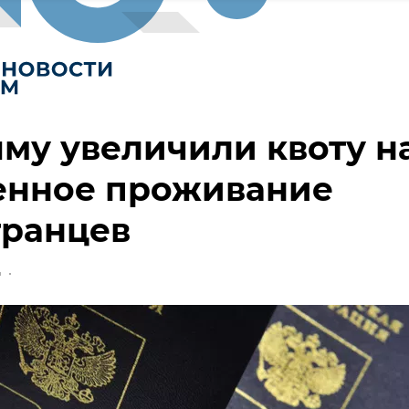
му увеличили квоту н
енное проживание
транцев