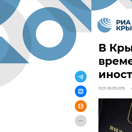
В Кры
врем
инос
11:23 09.09.2015