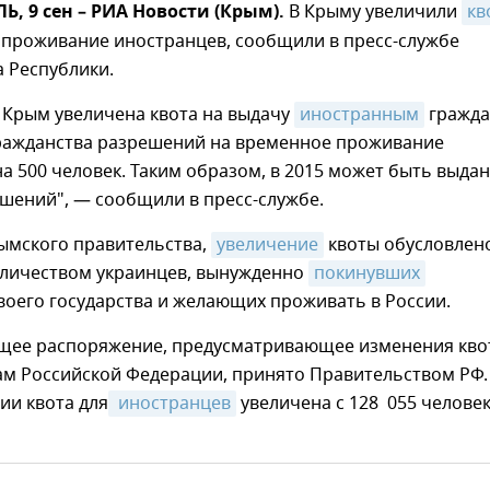
 9 сен – РИА Новости (Крым).
В Крыму увеличили
кв
 проживание иностранцев, сообщили в пресс-службе
 Республики.
 Крым увеличена квота на выдачу
иностранным
гражд
гражданства разрешений на временное проживание
а 500 человек. Таким образом, в 2015 может быть выда
ешений", — сообщили в пресс-службе.
ымского правительства,
увеличение
квоты обусловлен
личеством украинцев, вынужденно
покинувших
оего государства и желающих проживать в России.
щее распоряжение, предусматривающее изменения кво
ам Российской Федерации, принято Правительством РФ.
ии квота для
 иностранцев
увеличена с 128 055 челове