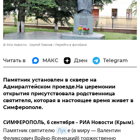
© РИА Новости . Сергей Павлив
Перейти в фотобанк
Читать в
МАКС
Дзен
Telegram
Памятник установлен в сквере на
Адмиралтейском проезде.На церемонии
открытия присутствовала родственница
святителя, которая в настоящее время живет в
Симферополе.
СИМФЕРОПОЛЬ, 6 сентября – РИА Новости (Крым).
Памятник святителю
Лук
е (в миру — Валентин
Феликсович Войно-Ясенецкий) торжественно