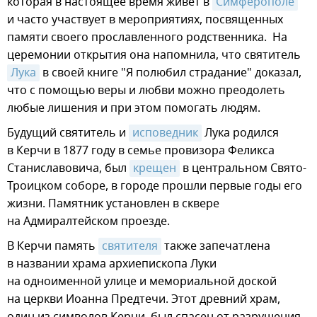
которая в настоящее время живет в
Симферополе
и часто участвует в мероприятиях, посвященных
памяти своего прославленного родственника. На
церемонии открытия она напомнила, что святитель
Лука
в своей книге "Я полюбил страдание" доказал,
что с помощью веры и любви можно преодолеть
любые лишения и при этом помогать людям.
Будущий святитель и
исповедник
Лука родился
в Керчи в 1877 году в семье провизора Феликса
Станиславовича, был
крещен
в центральном Свято-
Троицком соборе, в городе прошли первые годы его
жизни. Памятник установлен в сквере
на Адмиралтейском проезде.
В Керчи память
святителя
также запечатлена
в названии храма архиепископа Луки
на одноименной улице и мемориальной доской
на церкви Иоанна Предтечи. Этот древний храм,
один из символов Керчи, был спасен от разрушения