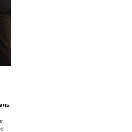
аль
е
ые