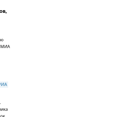
ов,
ию
р МИА
РИА 
.
ника
лок