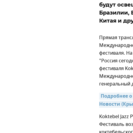
будут осве
Бразилии, 
Китая и дру
Прямая транс
Международног
фестиваля. Н
"Россия сегод
фестиваля Kokt
Международног
генеральный 
Подробнее о 
Новости (Кры
Koktebel Jazz
Фестиваль воз
коктебельско