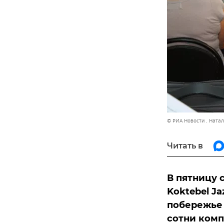
© РИА Новости . Ната
Читать в
В пятницу
Koktebel Ja
побережье
сотни комп