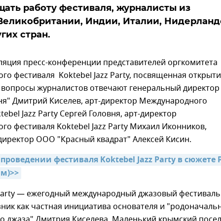
щать работу фестиваля, журналисты из
Великобритании, Индии, Италии, Нидерланд
гих стран.
ляция пресс-конференции представителей оргкомитета
о фестиваля Koktebel Jazz Party, посвященная открыт
а вопросы журналистов отвечают генеральный директо
ня" Дмитрий Киселев, арт-директор Международного
ebel Jazz Party Сергей Головня, арт-директор
о фестиваля Koktebel Jazz Party Михаил Иконников,
директор ООО "Красный квадрат" Алексей Кисин.
проведении фестиваля Koktebel Jazz Party в сюжете 
м)>>
 Party — ежегодный международный джазовый фестиваль
ник как частная инициатива основателя и "родоначаль
го джаза" Дмитрия Киселева. Маленький крымский посе