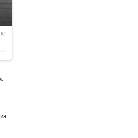
Личная карточка Александра Ударова
10
© фото из архивов Минобороны
а.
ния