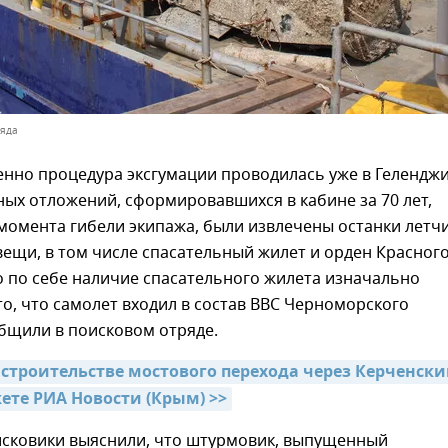
ряда
нно процедура эксгумации проводилась уже в Геленджи
ых отложений, сформировавшихся в кабине за 70 лет,
момента гибели экипажа, были извлечены останки летч
вещи, в том числе спасательный жилет и орден Красног
 по себе наличие спасательного жилета изначально
то, что самолет входил в состав ВВС Черноморского
бщили в поисковом отряде.
 строительстве мостового перехода через Керченски
ете РИА Новости (Крым) >>
исковики выяснили, что штурмовик, выпущенный