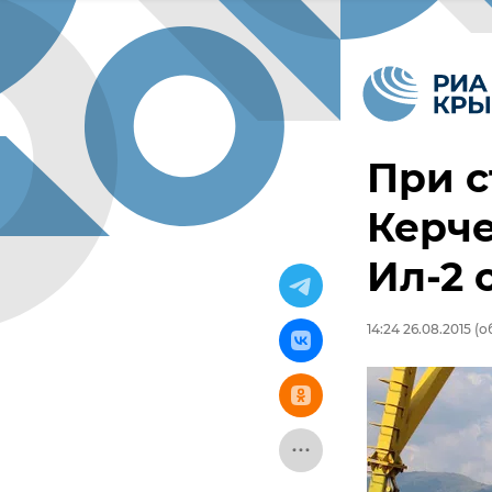
При с
Керче
Ил-2 
14:24 26.08.2015
(об