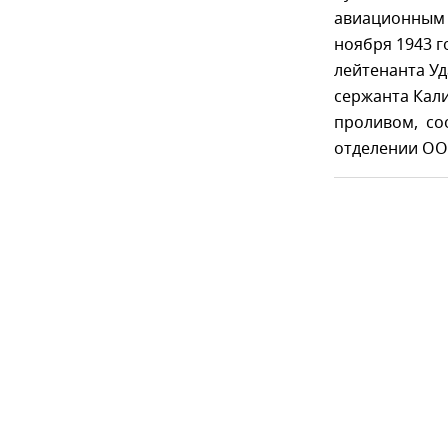
авиационным з
ноября 1943 г
лейтенанта Уд
сержанта Кал
проливом, со
отделении ОО