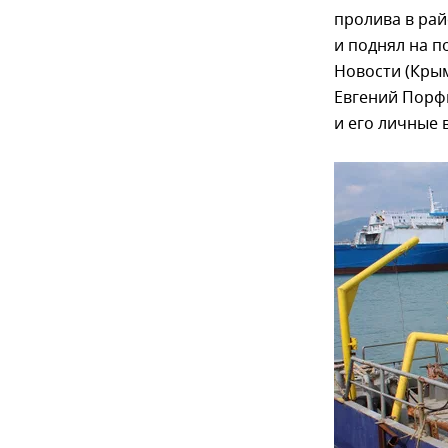
пролива в рай
и поднял на п
Новости (Крым
Евгений Порф
и его личные 