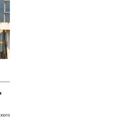
м
ского