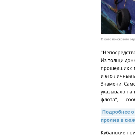
© фото поискового от
"Непосредстве
Из толщи донн
прошедших с 
и его личные 
Знамени. Само
указывало на 
флота", — соо
Подробнее о
пролив в сюж
Кубанские по