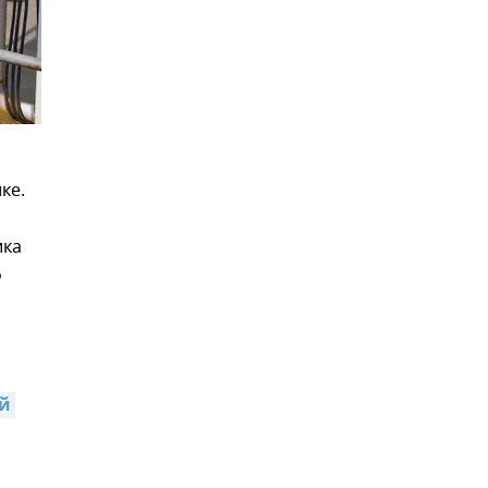
ке.
ика
о
й 