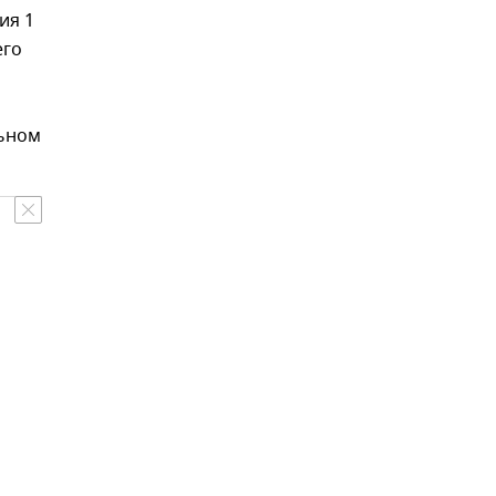
ия 1
его
льном