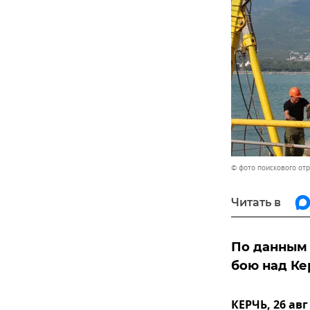
© фото поискового от
Читать в
По данным 
бою над Ке
КЕРЧЬ, 26 ав