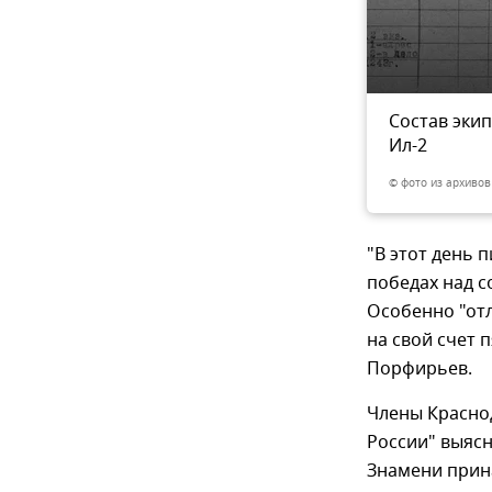
ича Калинкина
Состав эки
10
из 10
Ил-2
© фото из архиво
"В этот день 
победах над 
Особенно "отл
на свой счет 
Порфирьев.
Члены Красно
России" выяс
Знамени прина