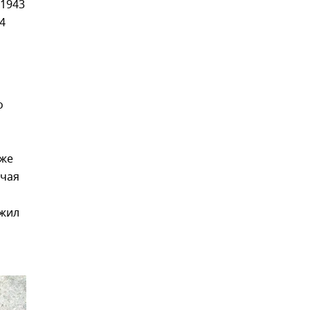
 1943
4
о
аже
ючая
ожил