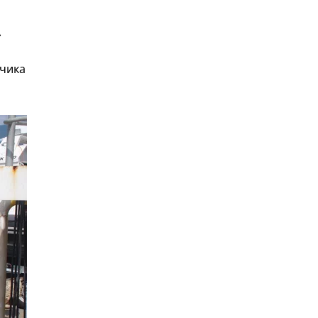
А
тчика