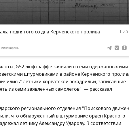
пажа поднятого со дна Керченского пролива
1
из 
в Минобороны
пилоты JG52 люфтваффе заявили о семи одержанных ими
советскими штурмовиками в районе Керченского пролив
ичились" летчики хорватской эскадрильи, записавшие
пять из семи заявленных самолетов", — рассказал
дарского регионального отделения "Поискового движе
нили, что обнаруженный в штурмовике орден Красного
длежал летчику Александру Ударову. В соответствии