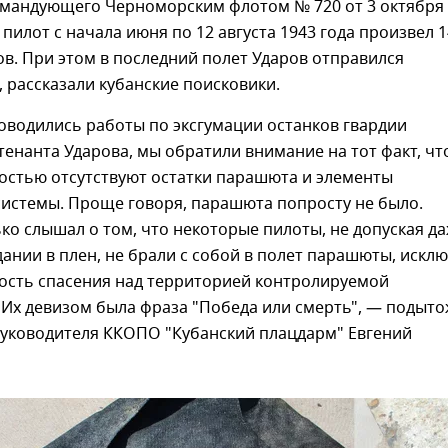
омандующего Черноморским флотом № 720 от 3 октября
 пилот с начала июня по 12 августа 1943 года произвел 1
в. При этом в последний полет Ударов отправился
 рассказали кубанские поисковики.
оводились работы по эксгумации останков гвардии
енанта Ударова, мы обратили внимание на тот факт, чт
остью отсутствуют остатки парашюта и элементы
истемы. Проще говоря, парашюта попросту не было.
ко слышал о том, что некоторые пилоты, не допуская д
ании в плен, не брали с собой в полет парашюты, искл
ость спасения над территорией контролируемой
 Их девизом была фраза "Победа или смерть", — подыт
руководителя ККОПО "Кубанский плацдарм" Евгений