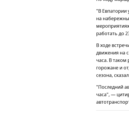
"В Евпатории 
на набережные
мероприятиях.
работать до 2
В ходе встреч
движения на с
часа. В таком
горожане и от
сезона, сказа
"Последний ав
часа", — цити
автотранспор