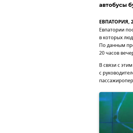
автобусы б
ЕВПАТОРИЯ, 2
Евпатории пос
в которых лю
По данным пр
20 часов вече
В связи с эти
с руководите
пассажиропер