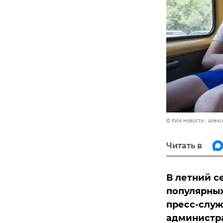
© РИА Новости . Алек
Читать в
В летний с
популярных
пресс-служ
администр