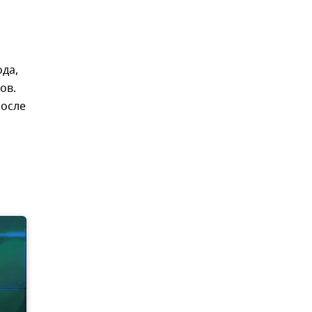
ода,
ов.
после