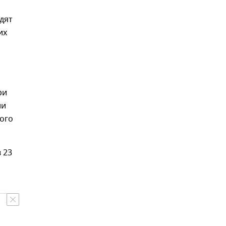
дят
их
ри
ли
ного
 23