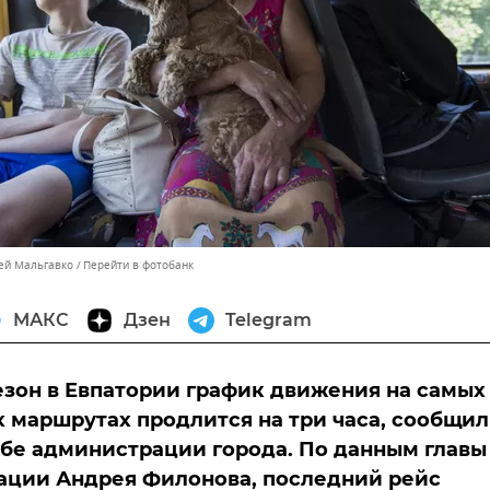
сей Мальгавко
Перейти в фотобанк
МАКС
Дзен
Telegram
езон в Евпатории график движения на самых
 маршрутах продлится на три часа, сообщил
бе администрации города. По данным главы
ации Андрея Филонова, последний рейс