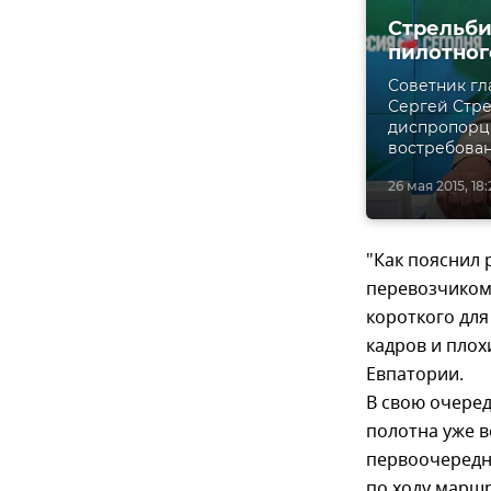
Стрельби
пилотног
Советник гл
Сергей Стре
диспропорци
востребован
26 мая 2015, 18:
"Как пояснил 
перевозчиком 
короткого для
кадров и плох
Евпатории.
В свою очере
полотна уже в
первоочередн
по ходу маршр