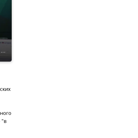
ских
жного
 "в