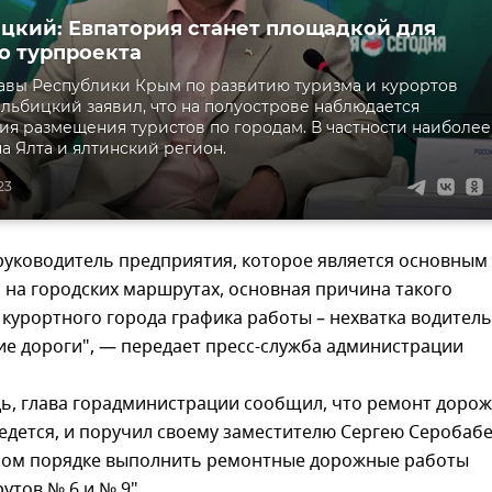
цкий: Евпатория станет площадкой для
о турпроекта
авы Республики Крым по развитию туризма и курортов
льбицкий заявил, что на полуострове наблюдается
я размещения туристов по городам. В частности наиболее
а Ялта и ялтинский регион.
23
руководитель предприятия, которое является основным
на городских маршрутах, основная причина такого
 курортного города графика работы – нехватка водитель
ие дороги", — передает пресс-служба администрации
дь, глава горадминистрации сообщил, что ремонт доро
едется, и поручил своему заместителю Сергею Серобабе
ом порядке выполнить ремонтные дорожные работы
утов № 6 и № 9".