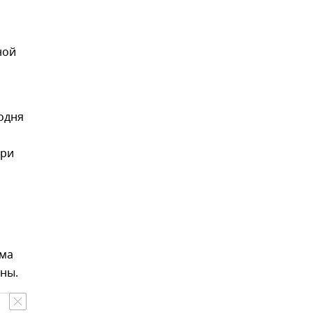
ной
одня
При
ема
ны.