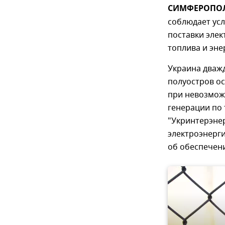
СИМФЕРОПОЛЬ
соблюдает усл
поставки эле
топлива и эне
Украина дважд
полуостров о
при невозмож
генерации по 
"Укринтерэнер
электроэнерги
об обеспечен