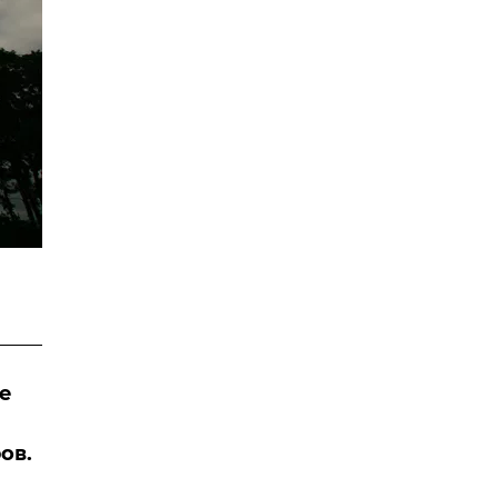
е
ов.