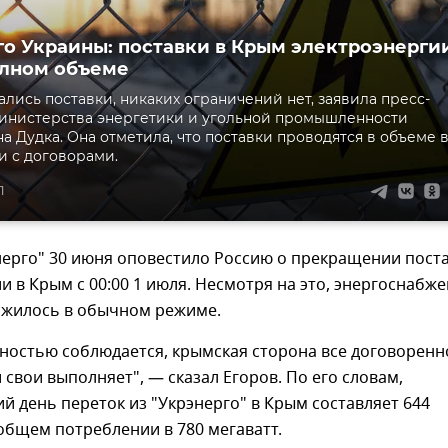
о Украины: поставки в Крым электроэнерги
олном объеме
лись поставки, никаких ограничений нет, заявила пресс-
инистерства энергетики и угольной промышленности
а Дудка. Она отметила, что поставки проводятся в объеме 
и с договорами.
1
нерго" 30 июня оповестило Россию о прекращении пост
и в Крым с 00:00 1 июля. Несмотря на это, энергоснабж
жилось в обычном режиме.
ностью соблюдается, крымская сторона все договоренн
 свои выполняет", — сказал Егоров. По его словам,
й день переток из "Укрэнерго" в Крым составляет 644
общем потреблении в 780 мегаватт.