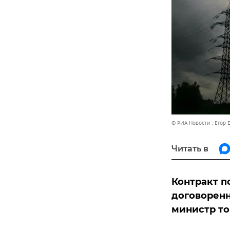
© РИА Новости . Егор 
Читать в
Контракт п
договоренн
министр то