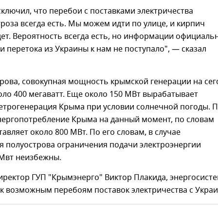
ключил, что перебои с поставками электричества
роза всегда есть. Мы можем идти по улице, и кирпич
дет. Вероятность всегда есть, но информации официаль
 перетока из Украины к нам не поступало", — сказал
рова, совокупная мощность крымской генерации на сег
оло 400 мегаватт. Еще около 150 МВт вырабатывает
ветрогенерация Крыма при условии солнечной погоды. 
нергопотребление Крыма на данный момент, по словам
тавляет около 800 МВт. По его словам, в случае
я полуострова ограничения подачи электроэнергии
 Мвт неизбежны.
иректор ГУП "Крымэнерго" Виктор Плакида, энергосист
 к возможным перебоям поставок электричества с Украи