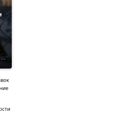
и
в
авок
ение
ости