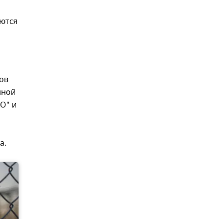
яются
ов
нной
О" и
а.