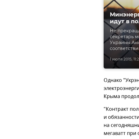
Минэнерг
идут в п
Не прекраща
секретарь м
Украины Анн
соответстви
1 июля 2015, 11:2
Однако "Укрэ
электроэнерги
Крыма продол
"Контракт пол
и обязанности
на сегодняшни
мегаватт при 