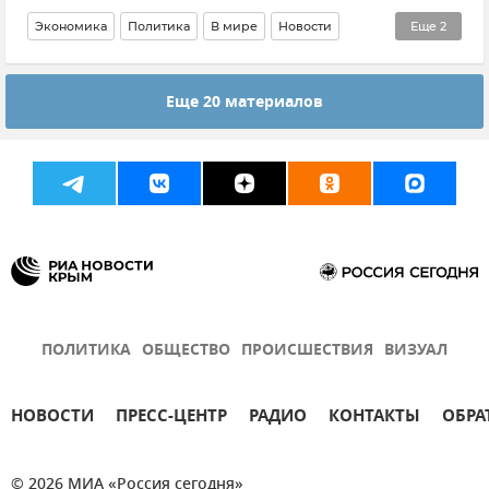
Экономика
Политика
В мире
Новости
Еще
2
Общество
Еще 20 материалов
Поставки электроэнергии в Крым с Украины
ПОЛИТИКА
ОБЩЕСТВО
ПРОИСШЕСТВИЯ
ВИЗУАЛ
НОВОСТИ
ПРЕСС-ЦЕНТР
РАДИО
КОНТАКТЫ
ОБРА
© 2026 МИА «Россия сегодня»