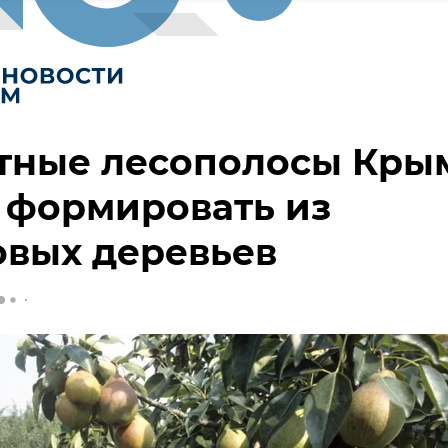
тные лесополосы Кры
 формировать из
овых деревьев