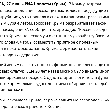
, 27 июн – РИА Новости (Крым).
В Крыму назрела
ь восстановления лесозащитных полос, в предыдущие 
ырубались, что привело к снежным заносам трасс в зим
ым бурям летом. Госсовет Крыма разрабатывает закон 
насаждениях", сообщил в эфире радио "Россия сегодня
тета Крыма по лесному и охотничьему хозяйству Васил
го словам, чтобы совместить приятное с полезным,
ся в некоторых районах Крыма формировать такие
 плодовых деревьев.
ний день у нас есть проекты формирование лесозащитн
овых культур. Еще 20 лет назад можно было видеть мно
ли ореховых посадок. С одной стороны они несли функ
то же время люди с удовольствием собирали эти плоды"
лий Чебанов.
авы Госкомлеса Крыма, первые защитные лесополосы бу
аздольненском районе и Керчи.