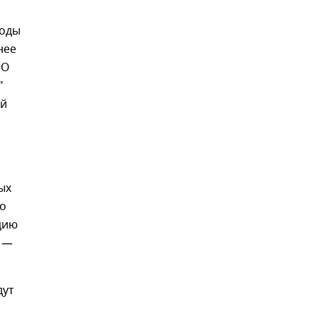
годы
нее
"О
"
ий
ых
го
цию
, —
дут