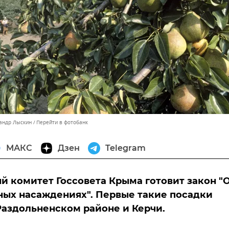
сандр Лыскин
Перейти в фотобанк
МАКС
Дзен
Telegram
 комитет Госсовета Крыма готовит закон "
ых насаждениях". Первые такие посадки
Раздольненском районе и Керчи.