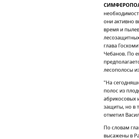
СИМФЕРОПОЛЬ
необходимост
они активно в
время и пылев
лесозащитных 
глава Госкоми
Чебанов. По е
предполагает
лесополосы из
"На сегодняш
полос из плод
абрикосовых и
защиты, но в 
отметил Васи
По словам гл
высажены в Р