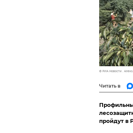
© РИА Новости . Алек
Читать в
Профильный
лесозащитн
пройдут в 