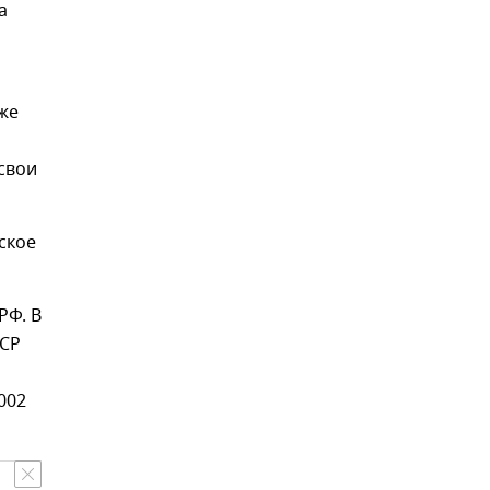
а
же
свои
ское
РФ. В
ФСР
002