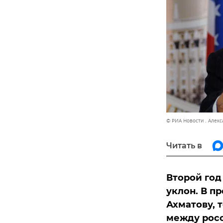
© РИА Новости . Алек
Читать в
Второй год
уклон. В п
Ахматову, 
между росс