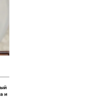
ный
а и