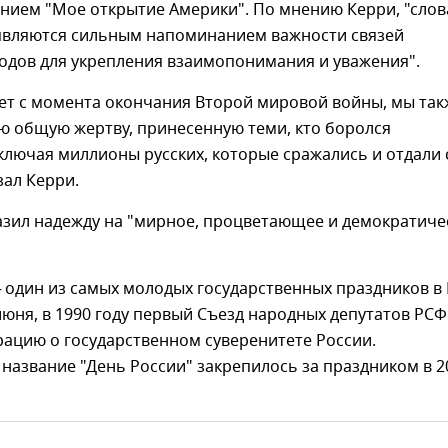
нием "Мое открытие Америки". По мнению Керри, "слов
являются сильным напоминанием важности связей
одов для укрепления взаимопонимания и уважения".
лет с момента окончания Второй мировой войны, мы так
ю общую жертву, принесенную теми, кто боролся
ключая миллионы русских, которые сражались и отдали 
зал Керри.
азил надежду на "мирное, процветающее и демократиче
 один из самых молодых государственных праздников в 
 июня, в 1990 году первый Съезд народных депутатов РС
ацию о государственном суверенитете России.
азвание "День России" закрепилось за праздником в 2