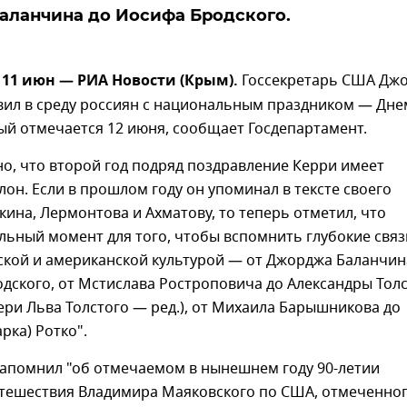
аланчина до Иосифа Бродского.
11 июн — РИА Новости (Крым).
Госсекретарь США Дж
вил в среду россиян с национальным праздником — Дне
ый отмечается 12 июня, сообщает Госдепартамент.
о, что второй год подряд поздравление Керри имеет
лон. Если в прошлом году он упоминал в тексте своего
ина, Лермонтова и Ахматову, то теперь отметил, что
льный момент для того, чтобы вспомнить глубокие связ
ской и американской культурой — от Джорджа Баланчин
дского, от Мстислава Ростроповича до Александры Тол
ри Льва Толстого — ред.), от Михаила Барышникова до
рка) Ротко".
напомнил "об отмечаемом в нынешнем году 90-летии
утешествия Владимира Маяковского по США, отмеченно