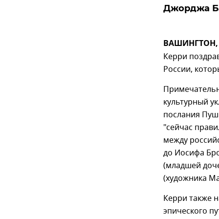
Джорджа Б
ВАШИНГТОН, 
Керри поздра
России, котор
Примечательн
культурный ук
послания Пушк
"сейчас прави
между россий
до Иосифа Бро
(младшей доче
(художника Ма
Керри также 
эпического п