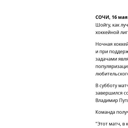
СОЧИ, 16 мая
Шойгу, как лу
хоккейной лиг
Ночная хоккей
и при поддерж
задачами явля
популяризация
любительског
В субботу мат
завершился со
Владимир Пути
Команда получ
"Этот матч, в