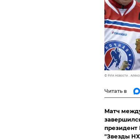
© РИА Новости . Алек
Читать в
Матч между
завершился
президент 
"Звезды НХ