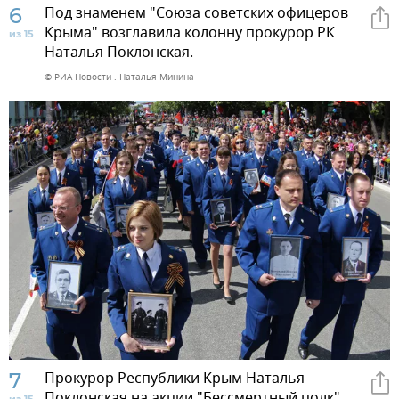
6
Под знаменем "Союза советских офицеров
Крыма" возглавила колонну прокурор РК
из 15
Наталья Поклонская.
© РИА Новости . Наталья Минина
7
Прокурор Республики Крым Наталья
Поклонская на акции "Бессмертный полк"