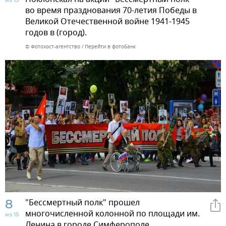
из 15
во время празднования 70-летия Победы в
Великой Отечественной войне 1941-1945
годов в (город).
© Фотохост-агентство
Перейти в фотобанк
8
"Бессмертный полк" прошел
многочисленной колонной по площади им.
из 15
Ленина в городе Симферополе.