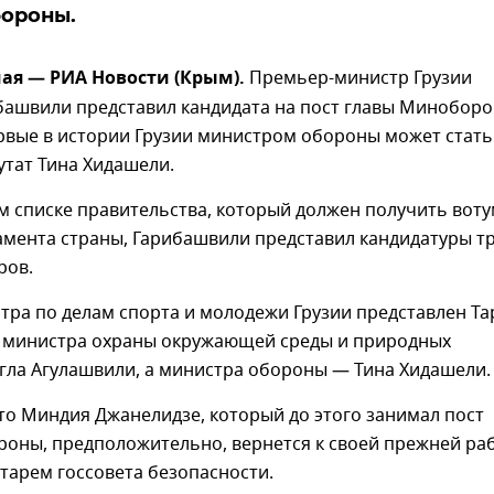
бороны.
ая — РИА Новости (Крым).
Премьер-министр Грузии
башвили представил кандидата на пост главы Минобор
рвые в истории Грузии министром обороны может стать
утат Тина Хидашели.
м списке правительства, который должен получить вот
амента страны, Гарибашвили представил кандидатуры т
ров.
тра по делам спорта и молодежи Грузии представлен Та
 министра охраны окружающей среды и природных
гла Агулашвили, а министра обороны — Тина Хидашели.
то Миндия Джанелидзе, который до этого занимал пост
роны, предположительно, вернется к своей прежней ра
етарем госсовета безопасности.