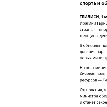
спорта и о
ТБИЛИСИ, 1 м
Ираклий Гари
страны — впе
женщина, деп
В обновленно
доверия парл
новых минист
На пост минис
Хичикашвили,
ресурсов — Ги
Он пояснил, ч
министра обо
и станет секр