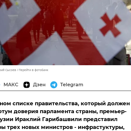
орий Сысоев
Перейти в фотобанк
МАКС
Дзен
Telegram
ном списке правительства, который должен
отум доверия парламента страны, премьер-
рузии Ираклий Гарибашвили представил
ы трех новых министров - инфрастуктуры,