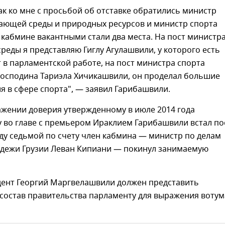
как ко мне с просьбой об отставке обратились министр
ающей среды и природных ресурсов и министр спорта
 кабмине вакантными стали два места. На пост министр
еды я представляю Гиглу Агулашвили, у которого есть
в парламентской работе, на пост министра спорта
господина Тариэла Хичикашвили, он проделал большие
 в сфере спорта", — заявил Гарибашвили.
ажении доверия утвержденному в июле 2014 года
 во главе с премьером Ираклием Гарибашвили встал по
реду седьмой по счету член кабмина — министр по делам
одежи Грузии Леван Кипиани — покинул занимаемую
дент Георгий Маргвелашвили должен представить
состав правительства парламенту для выражения вотум