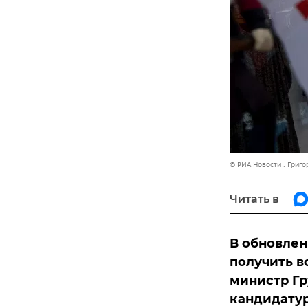
© РИА Новости . Григ
Читать в
В обновлен
получить в
министр Г
кандидатур