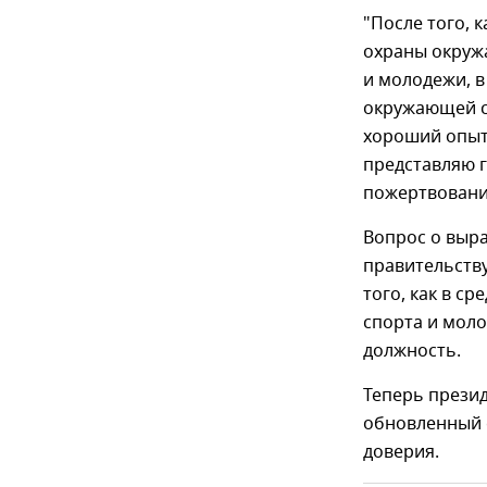
"После того, 
охраны окруж
и молодежи, в
окружающей ср
хороший опыт 
представляю 
пожертвования
Вопрос о выр
правительству
того, как в с
спорта и мол
должность.
Теперь прези
обновленный 
доверия.