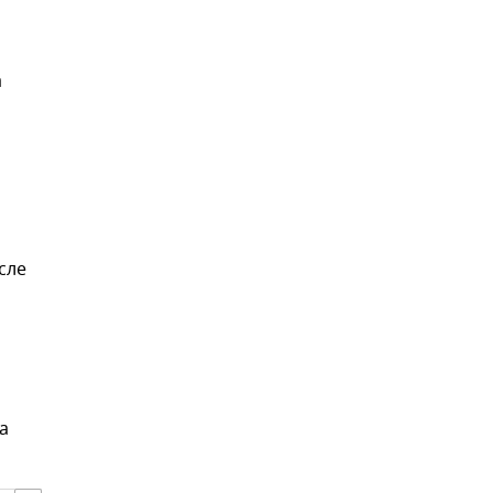
а
сле
а