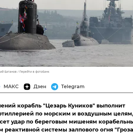
лий Батанов
Перейти в фотобанк
МАКС
Дзен
Telegram
чений корабль "Цезарь Куников" выполнит
ртиллерией по морским и воздушным целям,
есет удар по береговым мишеням корабельн
 реактивной системы залпового огня "Гроза