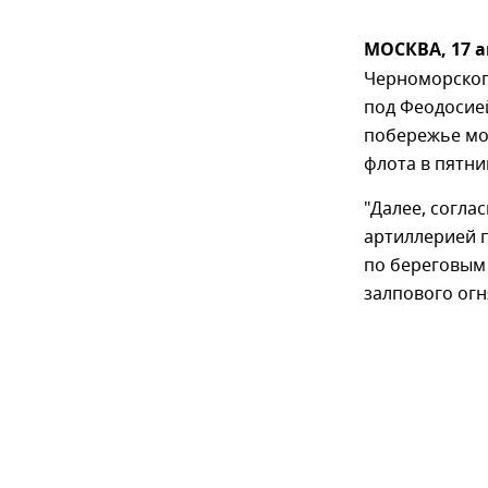
МОСКВА, 17 а
Черноморског
под Феодосие
побережье мо
флота в пятни
"Далее, согла
артиллерией п
по береговым
залпового огн