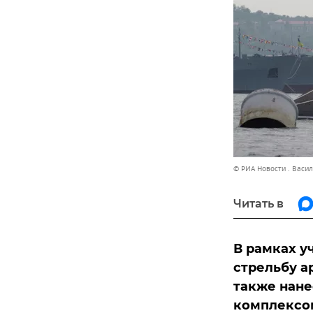
© РИА Новости . Васи
Читать в
В рамках у
стрельбу а
также нан
комплексом