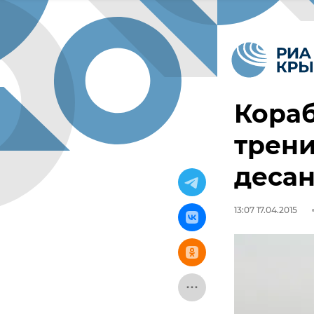
Кора
трени
десан
13:07 17.04.2015