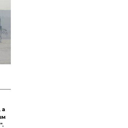
 а
ым
".