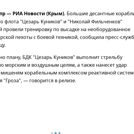
пр — РИА Новости (Крым).
Большие десантные корабл
о флота "Цезарь Куников" и "Николай Фильченков"
й провели тренировку по высадке на необорудованное
рской пехоты с боевой техникой, сообщила пресс-служ
цу.
сно плану, БДК "Цезарь Куников" выполнит стрельбу
о морским и воздушным целям, а также нанесет удар
 мишеням корабельным комплексом реактивной систе
я "Гроза", — говорится в релизе.