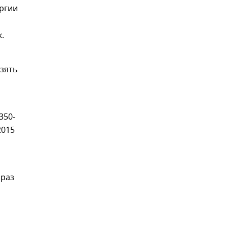
ргии
.
взять
350-
2015
 раз