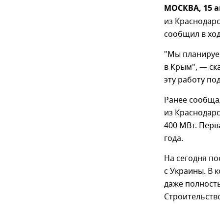
МОСКВА, 15 а
из Краснодарс
сообщил в ход
"Мы планируем
в Крым", — ск
эту работу по
Ранее сообща
из Краснодарс
400 МВт. Перв
года.
На сегодня по
с Украины. В 
даже полност
Строительство