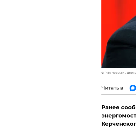
© РИА Новости . Дмит
Читать в
Ранее сооб
энергомост
Керченског