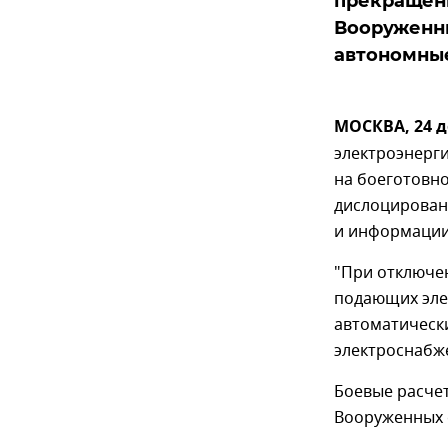
прекращени
Вооруженн
автономны
МОСКВА, 24 д
электроэнерги
на боеготовно
дислоцирован
и информации
"При отключе
подающих эле
автоматическ
электроснабж
Боевые расчет
Вооруженных с