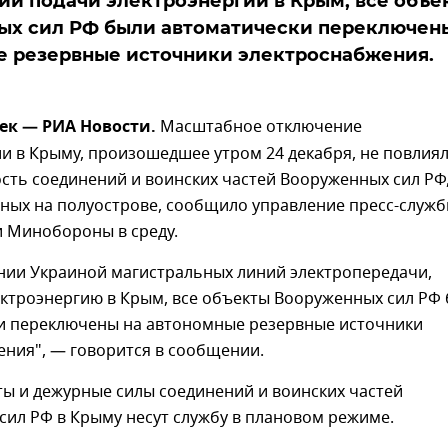
и подачи электроэнергии в Крым, все объе
ых сил РФ были автоматически переключен
е резервные источники электроснабжения.
ек — РИА Новости.
Масштабное отключение
и в Крыму, произошедшее утром 24 декабря, не повлия
сть соединений и воинских частей Вооруженных сил РФ
ных на полуострове, сообщило управление пресс-служ
 Минобороны в среду.
нии Украиной магистральных линий электропередачи,
ктроэнергию в Крым, все объекты Вооруженных сил РФ
и переключены на автономные резервные источники
ения", — говорится в сообщении.
ы и дежурные силы соединений и воинских частей
ил РФ в Крыму несут службу в плановом режиме.