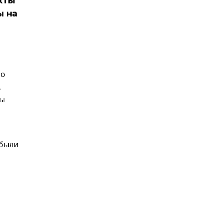
кты
ы на
ло
,
бы
 были