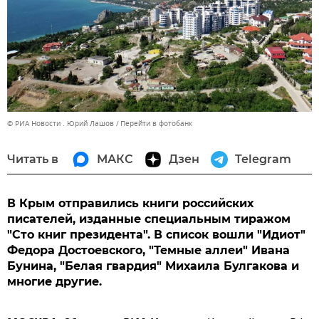
© РИА Новости . Юрий Лашов
Перейти в фотобанк
Читать в
МАКС
Дзен
Telegram
В Крым отправились книги российских
писателей, изданные специальным тиражом
"Сто книг президента". В список вошли "Идиот"
Федора Достоевского, "Темные аллеи" Ивана
Бунина, "Белая гвардия" Михаила Булгакова и
многие другие.