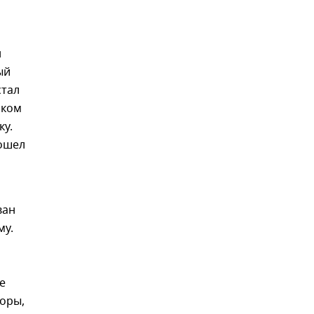
н
ый
стал
ском
ку.
ошел
ван
му.
е
соры,