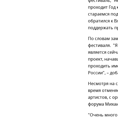
фестиваль, "н
проходит Год 
стараемся по
обратился к В
поддержать пр
По словам зам
фестиваля. "Я
является сейч
проект, начавш
проходить име
России", – доб
Несмотря на с
время отменя
артистов, с ор
форума Михаи
"Очень много