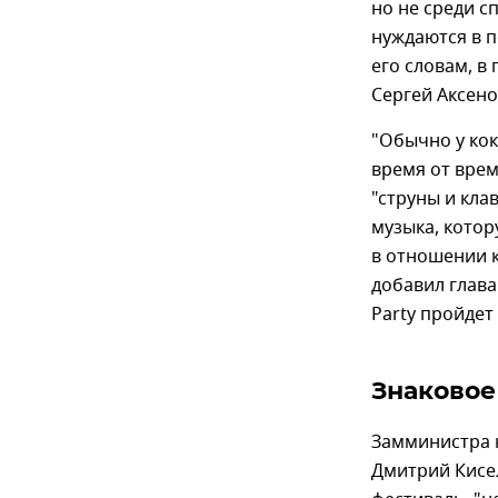
но не среди с
нуждаются в п
его словам, в
Сергей Аксено
"Обычно у кок
время от врем
"струны и кла
музыка, котор
в отношении к
добавил глава
Party пройдет
Знаковое
Замминистра к
Дмитрий Кисе