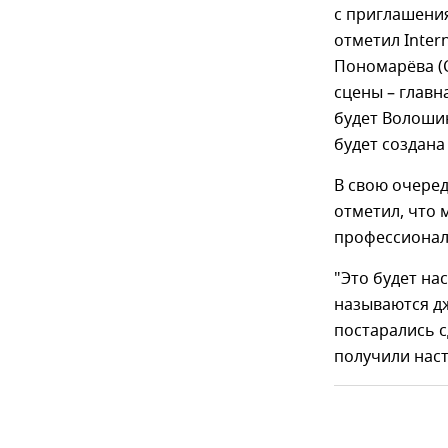
с приглашения
отметил Inter
Пономарёва (С
сцены – главн
будет Волошин
будет создана
В свою очеред
отметил, что м
профессионал
"Это будет н
называются дж
постарались 
получили наст