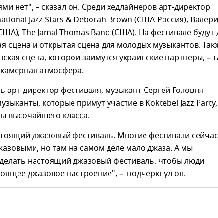
ми нет", – сказал он. Среди хедлайнеров арт-директор
national Jazz Stars & Deborah Brown (США-Россия), Валер
ША), The Jamal Thomas Band (США). На фестивале будут 
ая сцена и открытая сцена для молодых музыкантов. Так
ская сцена, которой займутся украинские партнеры, – 
 камерная атмосфера.
ь арт-директор фестиваля, музыкант Сергей Головня
узыканты, которые примут участие в Koktebel Jazz Party,
ы высочайшего класса.
астоящий джазовый фестиваль. Многие фестивали сейчас
азовыми, но там на самом деле мало джаза. А мы
сделать настоящий джазовый фестиваль, чтобы люди
оящее джазовое настроение", – подчеркнул он.