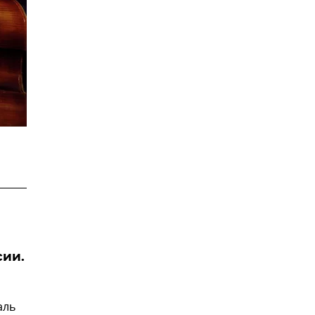
сии.
аль