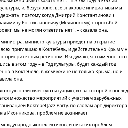
евозможно было сказать нет". "В этом году в России
культуры, и, безусловно, все знаковые инициативы мы
ддержать, поэтому когда Дмитрий Константинович
ладимиру Ростиславовичу (Мединскому) с просьбой
оект, мы не могли ответить нет", – сказала она.
министра, министр культуры приедет на открытие
 всех приглашаю в Коктебель, и действительно Крым у н
ас приоритетным регионом. И я думаю, что именно этот
ись в этом году – в Год культуры, будет каждый год
нно в Коктебеле, в жемчужине не только Крыма, но и
авила она.
ложную политическую ситуацию, из-за которой в после
ется множество мероприятий с участием зарубежных
ганизацией Koktebel Jazz Party, по словам арт-директора
ла Иконникова, проблем не возникает.
 международных коллективов, и никаких проблем