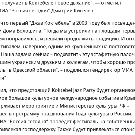
аз получает в Коктебеле новое дыхание", — отметил
ИА "Россия сегодня" Дмитрий Киселев.
что первый "Джаз Коктебель" в 2003 году был посвяще
и Дома Волошина. "Тогда мы устроили на площади перв
ем понравилось, и решили продолжить традицию. И он 
тивалем, наверное, одним из крупнейших на постсовет
 Наша задача сейчас – подхватить эту эстафетную палоч
шим украинским друзьям и коллегам, чтобы хорошо пр
ль" в Одесской области", – поделился гендиректор МИА
ня".
ил, что предстоящий Koktebel Jazz Party будет организо
амое большое культурное международное событие в Кры
ерживает мероприятие и Министерство культуры РФ –
ел в программу празднования Года культуры в России.
ИА "Россия сегодня" проведет фестиваль на собственны
привлекая господдержку. Также будут привлекаться спон