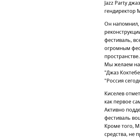
Jazz Party дж
гендиректор М
Он напомнил, 
реконструкци
фестиваль, вс
огромным фес
пространстве.
Мы желаем на
"Джаз Коктебе
"Россия сегод
Киселев отмет
как первое с
Активно подд
фестиваль вош
Кроме того, М
средства, не 