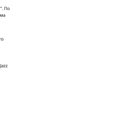
". По
ыма
то
Jazz