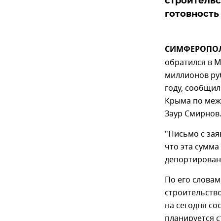
строительс
готовность 
СИМФЕРОПОЛЬ
обратился в 
миллионов ру
году, сообщил
Крыма по меж
Заур Смирнов
"Письмо с зая
что эта сумма
депортированн
По его словам
строительство
на сегодня со
планируется с