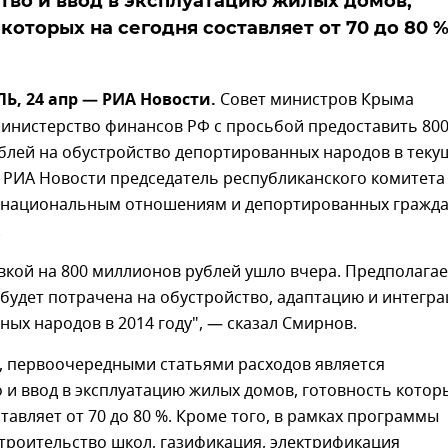
тво и ввод в эксплуатацию жилых домов,
которых на сегодня составляет от 70 до 80 %
, 24 апр — РИА Новости.
Совет министров Крыма
Министерство финансов РФ с просьбой предоставить 80
блей на обустройство депортированных народов в тек
 РИА Новости председатель республиканского комитета
национальным отношениям и депортированных гражд
.
вкой на 800 миллионов рублей ушло вчера. Предполагае
 будет потрачена на обустройство, адаптацию и интегр
ых народов в 2014 году", — сказал Смирнов.
, первоочередными статьями расходов является
 и ввод в эксплуатацию жилых домов, готовность котор
ставляет от 70 до 80 %. Кроме того, в рамках программы
троительство школ, газификация, электрификация