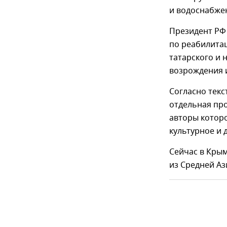
и водоснабже
Президент РФ 
по реабилитац
татарского и 
возрождения и
Согласно текс
отдельная про
авторы котор
культурное и 
Сейчас в Крым
из Средней Ази