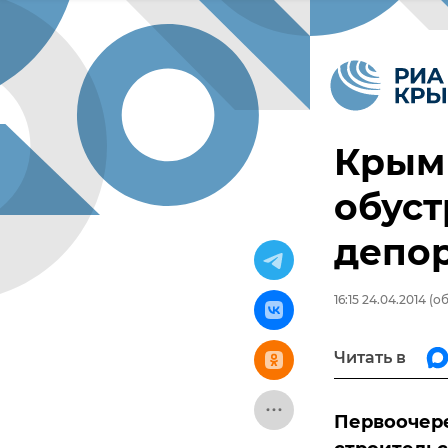
Крым 
обуст
депо
16:15 24.04.2014
(об
Читать в
Первоочере