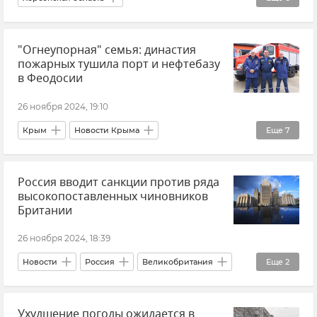
ФСБ РФ (Федеральная служба безопасности Российской Федерации)
"Огнеупорная" семья: династия
Новости
Суд
Приговор
пожарных тушила порт и нефтебазу
Шпионаж
Украина
в Феодосии
26 ноября 2024, 19:10
Крым
Новости Крыма
Еще
7
Год семьи в России
семья
Россия вводит санкции против ряда
Орджоникидзе
Пожар
высокопоставленных чиновников
Династии Крыма
Общество
Британии
МЧС Крыма
26 ноября 2024, 18:39
Новости
Россия
Великобритания
Еще
2
Министерство иностранных дел РФ (МИД РФ)
Ухудшение погоды ожидается в
Санкции