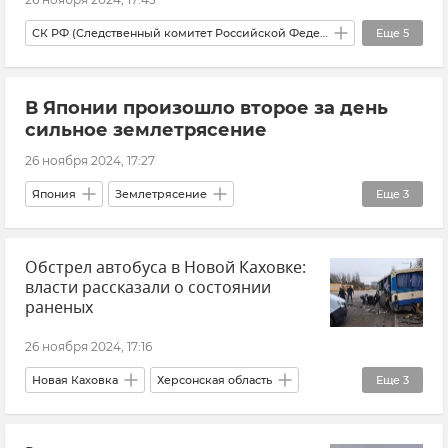
СК РФ (Следственный комитет Российской Федерации)
Еще
5
Раздольненский район Крыма
В Японии произошло второе за день
Новости Крыма
Происшествия
сильное землетрясение
Убийство
Суд
26 ноября 2024, 17:27
Япония
Землетрясение
Еще
3
Происшествия
Новости
Стихия
Обстрел автобуса в Новой Каховке:
власти рассказали о состоянии
раненых
26 ноября 2024, 17:16
Новая Каховка
Херсонская область
Еще
3
Минздрав Херсонской области
Новости