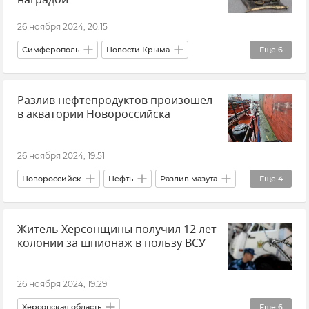
Новости
Закон и право
26 ноября 2024, 20:15
Симферополь
Новости Крыма
Еще
6
Новости
Санкт-Петербург
Награды
Разлив нефтепродуктов произошел
Крым
Студенты
Россия
в акватории Новороссийска
26 ноября 2024, 19:51
Новороссийск
Нефть
Разлив мазута
Еще
4
Морспасслужба
Новости
Черное море
Житель Херсонщины получил 12 лет
Происшествия
колонии за шпионаж в пользу ВСУ
26 ноября 2024, 19:29
Херсонская область
Еще
6