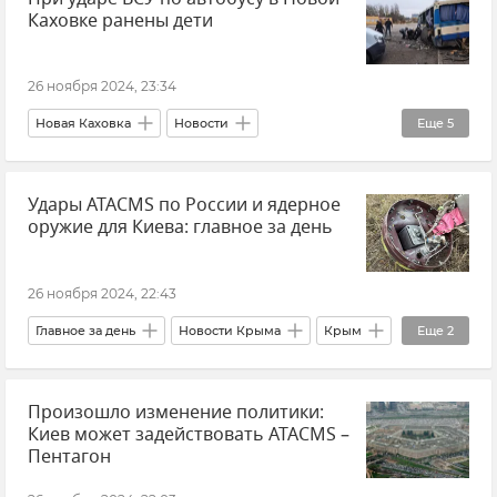
Каховке ранены дети
26 ноября 2024, 23:34
Новая Каховка
Новости
Еще
5
Херсонская область
Происшествия
Удары ATACMS по России и ядерное
дети
ВСУ (Вооруженные силы Украины)
оружие для Киева: главное за день
Обстрелы ВСУ
26 ноября 2024, 22:43
Главное за день
Новости Крыма
Крым
Еще
2
Новости
Россия
Произошло изменение политики:
Киев может задействовать ATACMS –
Пентагон