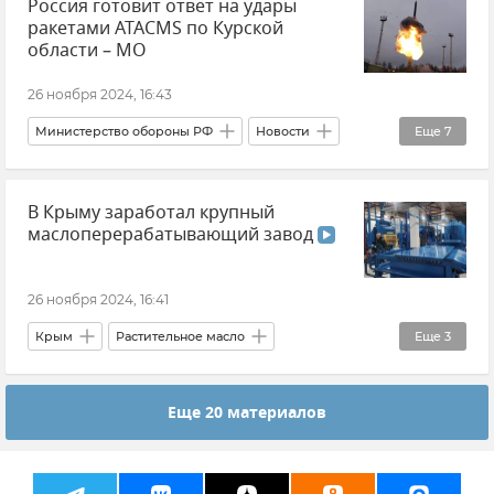
Россия готовит ответ на удары
Происшествия
ракетами ATACMS по Курской
области – МО
26 ноября 2024, 16:43
Министерство обороны РФ
Новости
Еще
7
Ракеты ATACMS
Вооруженные силы России
В Крыму заработал крупный
Коллективный Запад
Украина
маслоперерабатывающий завод
Курская область
Россия
Новости СВО
26 ноября 2024, 16:41
Крым
Растительное масло
Еще
3
Новости Крыма
Денис Кратюк
Еще 20 материалов
Минсельхоз Крыма