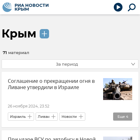
Крым
71
материал
За период
Соглашение о прекращении огня в
Ливане утвердили в Израиле
26 ноября 2024, 23:52
Израиль
Ливан
Новости
Еще
4
Ближний Восток
Хезболла
ЦАХАЛ
При ударе ВСУ по автобусу в Новой
Биньямин Нетаньяху