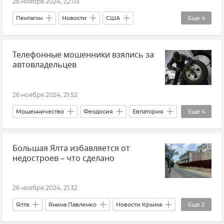
26 ноября 2024, 22:03
Пентагон
Новости
США
Еще
4
Ракеты ATACMS
Украина
Россия
Телефонные мошенники взялись за
Поставки западного оружия Украине
автовладельцев
26 ноября 2024, 21:52
Мошенничество
Феодосия
Евпатория
Еще
4
Новости Крыма
МВД по Республике Крым
Большая Ялта избавляется от
Автомобиль
Алупка
недостроев – что сделано
26 ноября 2024, 21:32
Ялта
Янина Павленко
Новости Крыма
Еще
2
Городская среда
Благоустройство