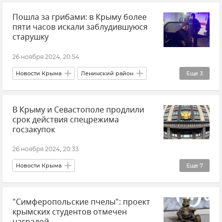
Пошла за грибами: в Крыму более
пяти часов искали заблудившуюся
старушку
26 ноября 2024, 20:54
Новости Крыма
Ленинский район
Еще
3
МЧС Крыма
"КРЫМ-СПАС"
В Крыму и Севастополе продлили
Происшествия
срок действия спецрежима
госзакупок
26 ноября 2024, 20:33
Новости Крыма
Еще
7
Госпрограмма социально-экономического развития Крыма
"Симферопольские пчелы": проект
Госпрограмма "Социальное экономическое развитие Крыма и Севастополя"
крымских студентов отмечен
Крым
Госзакупки
Севастополь
наградой