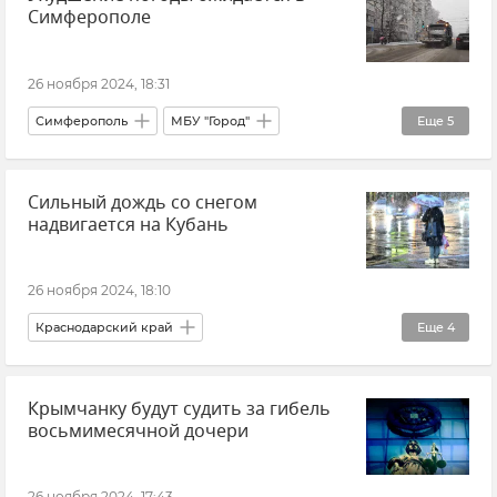
Симферополе
26 ноября 2024, 18:31
Симферополь
МБУ "Город"
Еще
5
Новости Крыма
Погода в Крыму
Сильный дождь со снегом
Крымская погода
надвигается на Кубань
Ситуация на дорогах Крыма
Гололед
26 ноября 2024, 18:10
Краснодарский край
Еще
4
МЧС Краснодарского края
Крымчанку будут судить за гибель
Штормовое предупреждение
Погода
восьмимесячной дочери
Новости
26 ноября 2024, 17:43