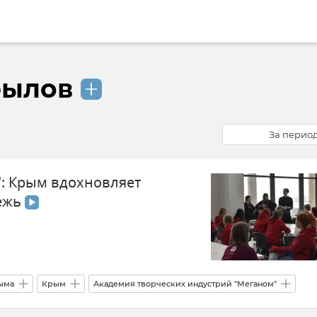
рылов
За перио
: Крым вдохновляет
ежь
ыма
Крым
Академия творческих индустрий "Меганом"
ижение первых
Общество
Анна Старкова