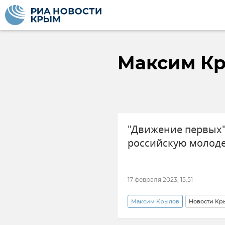
Максим К
"Движение первых"
российскую молод
17 февраля 2023, 15:51
Максим Крылов
Новости Кр
Арт-кластер "Таврида"
Дв