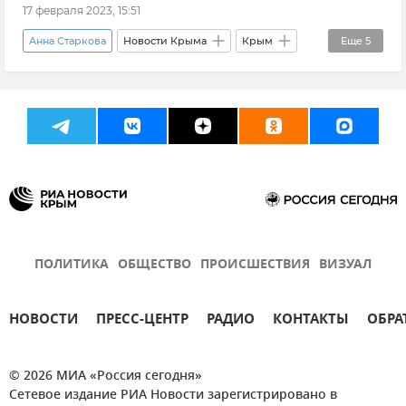
17 февраля 2023, 15:51
Анна Старкова
Новости Крыма
Крым
Еще
5
Академия творческих индустрий "Меганом"
Арт-кластер "Таврида"
Движение первых
Общество
Максим Крылов
ПОЛИТИКА
ОБЩЕСТВО
ПРОИСШЕСТВИЯ
ВИЗУАЛ
НОВОСТИ
ПРЕСС-ЦЕНТР
РАДИО
КОНТАКТЫ
ОБРА
© 2026 МИА «Россия сегодня»
Сетевое издание РИА Новости зарегистрировано в