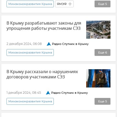
Субсидии
Минэкономразвития Крыма
ЯМЭФ
Еще
5
Новости Крыма
Ирина Кивико
В Крыму разрабатывают законы для
Инвестиции
Экономика Крыма
Крым
упрощения работы участникам СЭЗ
2 декабря 2024, 06:08
Радио Спутник в Крыму
Минэкономразвития Крыма
Еще
6
Свободная экономическая зона в Республике Крым и Севастополе
В Крыму рассказали о нарушениях
Крым
Новости Крыма
Инвестиции
договоров участниками СЭЗ
Свободная экономическая зона (СЭЗ)
Экономика Крыма
1 декабря 2024, 08:45
Радио Спутник в Крыму
Минэкономразвития Крыма
Еще
5
Свободная экономическая зона в Республике Крым и Севастополе