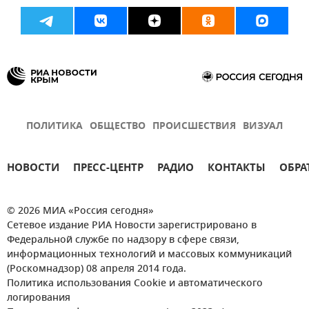
Ирина Кивико
Новости Крыма
Экспорт продукции из Крыма
Феодосия
Керчь
Севастополь
Новороссийск
Минфин Крыма
ПОЛИТИКА
ОБЩЕСТВО
ПРОИСШЕСТВИЯ
ВИЗУАЛ
НОВОСТИ
ПРЕСС-ЦЕНТР
РАДИО
КОНТАКТЫ
ОБРА
© 2026 МИА «Россия сегодня»
Сетевое издание РИА Новости зарегистрировано в
Федеральной службе по надзору в сфере связи,
информационных технологий и массовых коммуникаций
(Роскомнадзор) 08 апреля 2014 года.
Политика использования Cookie и автоматического
логирования