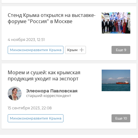
Ярмарка
Общество
Торговля
Стенд Крыма открылся на выставке-
Симферополь
Городская среда
форуме "Россия" в Москве
Новости Крыма
4 ноября 2023, 12:51
Минэкономразвития Крыма
Крым
Еще
9
Ирина Кивико
Вадим Волченко
Морем и сушей: как крымская
Минтуризма Крыма
Минфин Крыма
продукция уходит на экспорт
Россия
Элеонора Павловская
Международная выставка-форум «Россия»
старший корреспондент
Общество
Новости Крыма
Новости
15 сентября 2023, 22:08
Минэкономразвития Крыма
Еще
10
Эксклюзивы РИА Новости Крым
Крым