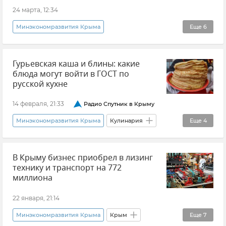
24 марта, 12:34
Минэкономразвития Крыма
Еще
6
Промышленность в Крыму
Инвестиции
Гурьевская каша и блины: какие
Новости Крыма
Крым
Экономика
блюда могут войти в ГОСТ по
Экономика Крыма
русской кухне
14 февраля, 21:33
Радио Спутник в Крыму
Минэкономразвития Крыма
Кулинария
Еще
4
ГОСТ
Россия
Новости Крыма
В Крыму бизнес приобрел в лизинг
Общество
технику и транспорт на 772
миллиона
22 января, 21:14
Минэкономразвития Крыма
Крым
Еще
7