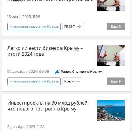
18 июня 2025, 11:28
Минэкономразвития Крыма
ПМЭФ
Еще
6
Ирина Кивико
Помощь бойцам СВО
Легко ли вести бизнес в Крыму –
Бизнес
Крымский бизнес
Крым
итоги 2024 года
Общество
27 декабря 2024, 06:08
Радио Спутник в Крыму
Минэкономразвития Крыма
Крым
Еще
9
Владислав Ганжара
Предпринимательство
Инвестпроекты на 30 млрд рублей:
Крымский бизнес
Экономика
что нового построят в Крыму
Новости Крыма
Минсельхоз Крыма
Минтуризма Крыма
Господдержка
2 декабря 2024, 11:25