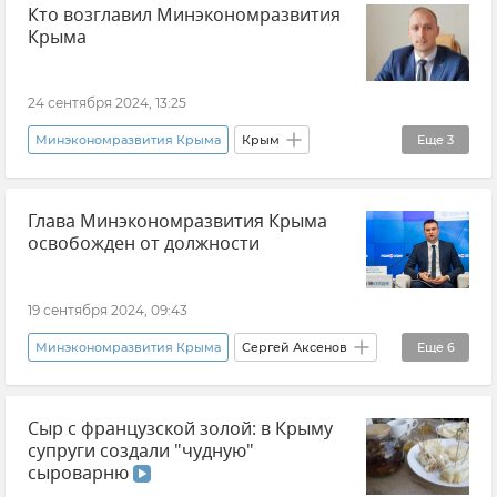
Кто возглавил Минэкономразвития
Крым
Новости Крыма
Экономика
Крыма
Общество
24 сентября 2024, 13:25
Минэкономразвития Крыма
Крым
Еще
3
Новости Крыма
Глава Минэкономразвития Крыма
Кадровые перестановки во властных структурах Крыма и Севастополя
освобожден от должности
Экономика
19 сентября 2024, 09:43
Минэкономразвития Крыма
Сергей Аксенов
Еще
6
Дмитрий Шеряко
Сыр с французской золой: в Крыму
Кадровые перестановки во властных структурах Крыма и Севастополя
супруги создали "чудную"
Кадровые перестановки
Новости Крыма
сыроварню