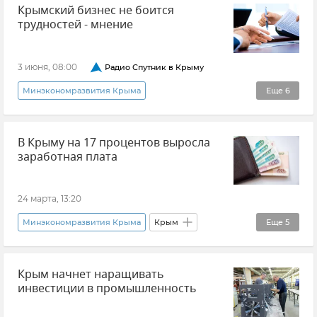
Крымский бизнес не боится
трудностей - мнение
3 июня, 08:00
Радио Спутник в Крыму
Минэкономразвития Крыма
Еще
6
Радио "Спутник в Крыму"
В Крыму на 17 процентов выросла
Предпринимательство
Господдержка
заработная плата
Финансирование
Налоги
Свободная экономическая зона в Республике Крым и Севастополе
24 марта, 13:20
Минэкономразвития Крыма
Крым
Еще
5
Зарплата
Общество
Новости Крыма
Крым начнет наращивать
Экономика
Экономика Крыма
инвестиции в промышленность