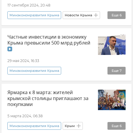
Крым
Совет министров РК
17 сентября 2024, 20:48
Минэкономразвития Крыма
Новости Крыма
Еще
6
Крым
Продукты
Еда
Сыры
Частные инвестиции в экономику
Крымские сыры
Господдержка
Крыма превысили 500 млрд рублей
29 мая 2024, 16:33
Минэкономразвития Крыма
Еще
7
Эксклюзивы РИА Новости Крым
Ярмарка к 8 марта: жителей
Дмитрий Шеряко
Инвестиции
крымской столицы приглашают за
Экономика Крыма
Сельское хозяйство
покупками
Логистика
Новости Крыма
5 марта 2024, 06:38
Минэкономразвития Крыма
Крым
Еще
6