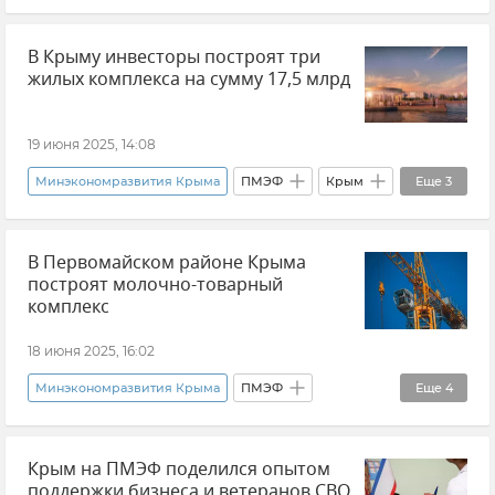
Бизнес
Крымский бизнес
Экономика
В Крыму инвесторы построят три
Экономика Крыма
Новости Крыма
жилых комплекса на сумму 17,5 млрд
Производство в Крыму
Производство
19 июня 2025, 14:08
Минэкономразвития Крыма
ПМЭФ
Крым
Еще
3
Инвестиции
Строительство
Новости
В Первомайском районе Крыма
построят молочно-товарный
комплекс
18 июня 2025, 16:02
Минэкономразвития Крыма
ПМЭФ
Еще
4
Новости
Крым
Новости Крыма
Крым на ПМЭФ поделился опытом
Строительство
поддержки бизнеса и ветеранов СВО