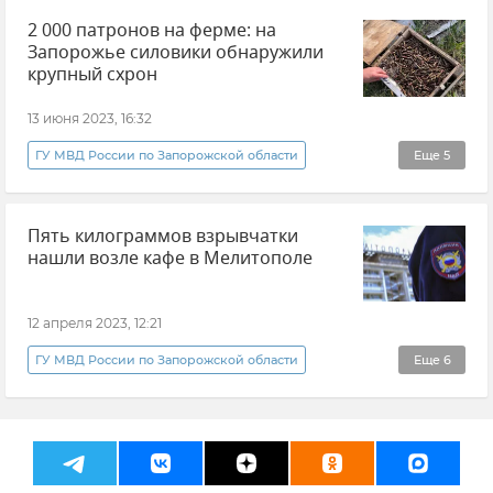
2 000 патронов на ферме: на
Запорожье силовики обнаружили
крупный схрон
13 июня 2023, 16:32
ГУ МВД России по Запорожской области
Еще
5
МВД РФ (Министерство внутренних дел Российской Федерации)
Пять килограммов взрывчатки
Запорожская область
Происшествия
нашли возле кафе в Мелитополе
Новости
Новые регионы России
12 апреля 2023, 12:21
ГУ МВД России по Запорожской области
Еще
6
Мелитополь
Происшествия
Запорожская область
Новости
Новые регионы России
Безопасность