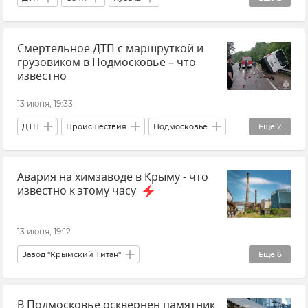
Краснодарский край
Происшествия
Смертельное ДТП с маршруткой и
грузовиком в Подмосковье – что
известно
13 июня, 19:33
ДТП
Происшествия
Подмосковье
Еще
2
Новости
Авария на химзаводе в Крыму - что
МВД РФ (Министерство внутренних дел Российской Федерации)
известно к этому часу
13 июня, 19:12
Завод "Крымский Титан"
Еще
6
Завод "Титановые инвестиции" (бывший "Крымский титан")
В Подмосковье осквернен памятник
Армянск
Крым
Происшествия