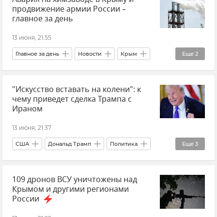
продвижение армии России –
Безопасность Республики Крым и Севастополя
главное за день
Беспилотник (БПЛА, дрон)
13 июня, 21:55
Главное за день
Новости
Крым
Еще
2
В мире
Общество
"Искусство вставать на колени": к
чему приведет сделка Трампа с
Ираном
13 июня, 21:37
США
Дональд Трамп
Политика
Еще
3
Новости
Мнения
Малек Дудаков
109 дронов ВСУ уничтожены над
Крымом и другими регионами
России