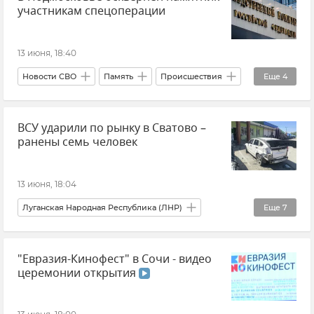
участникам спецоперации
Новости Крыма
Василий Телиженко
13 июня, 18:40
Новости СВО
Память
Происшествия
Еще
4
СК РФ (Следственный комитет Российской Федерации)
ВСУ ударили по рынку в Сватово –
Памятники
Новости
Подмосковье
ранены семь человек
13 июня, 18:04
Луганская Народная Республика (ЛНР)
Еще
7
Леонид Пасечник
Происшествия
"Евразия-Кинофест" в Сочи - видео
Новости СВО
Атаки ВСУ
церемонии открытия
Обстрелы ВСУ
ВСУ (Вооруженные силы Украины)
Новости