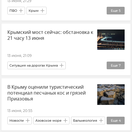
13 июня, 21:29
ПВО
Крым
Еще
5
Министерство обороны РФ
Атаки ВСУ
Крымский мост сейчас: обстановка к
Обстрелы ВСУ
21 часу 13 июня
ВСУ (Вооруженные силы Украины)
Срочные новости Крыма
13 июня, 21:09
Ситуация на дорогах Крыма
Еще
7
Очереди на Крымском мосту
В Крыму оценили туристический
Крымский мост
Керченский пролив
потенциал песчаных кос и грязей
Керчь
Тамань
Крым
Приазовья
Новости Крыма
13 июня, 20:55
Новости
Азовское море
Бальнеология
Еще
4
Туризм
Внутренний туризм