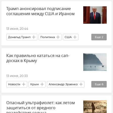
Трамп анонсировал подписание
Геннадий Самохин
Мнения
соглашения между США и Ираном
13 июня, 20:44
Дональд Трамп
Политика
США
Еще
2
Иран
В мире
Как правильно кататься на сап-
досках в Крыму
13 июня, 20:33
Новости
Крым
Александр Зраенко
Еще
6
ГУ МЧС РФ по Республике Крым
Опасный ультрафиолет: как летом
Безопасность Республики Крым и Севастополя
защититься от вредного
Черное море
Сап-борд
воздействия солнца