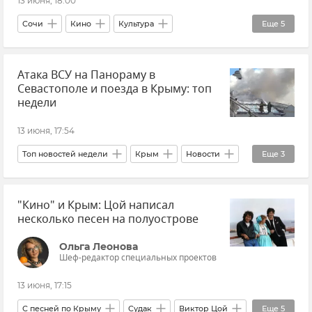
13 июня, 18:00
Сочи
Кино
Культура
Еще
5
Тигран Кеосаян
Новости
Атака ВСУ на Панораму в
Краснодарский край
Общество
Видео
Севастополе и поезда в Крыму: топ
недели
13 июня, 17:54
Топ новостей недели
Крым
Новости
Еще
3
Общество
В мире
Севастополь
"Кино" и Крым: Цой написал
несколько песен на полуострове
Ольга Леонова
Шеф-редактор специальных проектов
13 июня, 17:15
С песней по Крыму
Судак
Виктор Цой
Еще
5