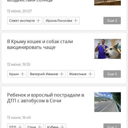
Совет эксперта
Общество
13 июня, 20:07
Совет эксперта
Ирина Рычкова
Еще
3
Здоровье
Солнце
Отдых
В Крыму кошек и собак стали
вакцинировать чаще
13 июня, 19:55
Крым
Валерий Иванов
Животные
Еще
5
Вакцинация
Бешенство в Крыму
Ребенок и взрослый пострадали в
Новости Крыма
ДТП с автобусом в Сочи
Госкомитет ветеринарии Республики Крым
Ветеринария
13 июня, 19:49
ДТП
Сочи
Кубань
Еще
2