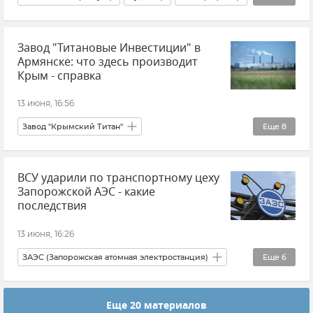
Музыка
Культура
Евпатория
Завод "Титановые Инвестиции" в
Алушта
Ялта
Армянске: что здесь производит
Крым - справка
13 июня, 16:56
Завод "Крымский Титан"
Еще
8
Завод "Титановые инвестиции" (бывший "Крымский титан")
ВСУ ударили по транспортному цеху
Армянск
Происшествия
Запорожской АЭС - какие
Производство в Крыму
последствия
Промышленность в Крыму
Крым
13 июня, 16:26
Новости Крыма
Василий Телиженко
ЗАЭС (Запорожская атомная электростанция)
Еще
6
Запорожская область
Энергодар
Еще 20 материалов
Новости
Атаки ВСУ
Обстрелы ВСУ