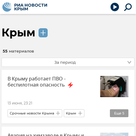
Крым
55
материалов
За период
В Крыму работает ПВО -
беспилотная опасность
13 июня, 23:21
Срочные новости Крыма
Крым
Еще
5
Новости Севастополя
Севастополь
Авария на химзаводе в Крыму и
ГУ МЧС РФ по Республике Крым