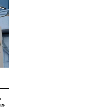
т
нии