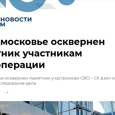
московье осквернен
тник участникам
операции
е осквернен памятник участрникам СВО – СК взял н
следование дела