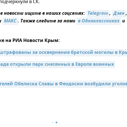
 подчеркнули в СК.
 новости ищите в наших соцсетях:
Telegram
,
Дзен
и
МАКС
. Также следите за нами
в Одноклассниках
и
же на РИА Новости Крым:
штрафованы за осквернение братской могилы в Кр
аде открыли парк снесенных в Европе военных 
телей Обелиска Славы в Феодосии возбудили уголов