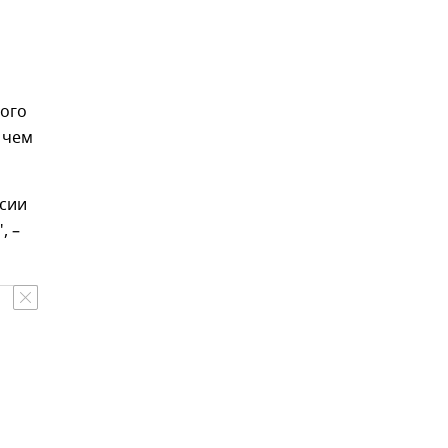
ого
 чем
ссии
, –