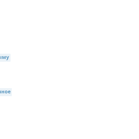
,
ыму
ное 