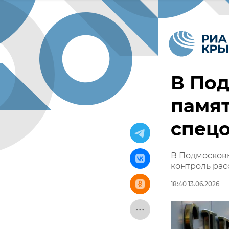
В Под
памя
спец
В Подмосковь
контроль рас
18:40 13.06.2026