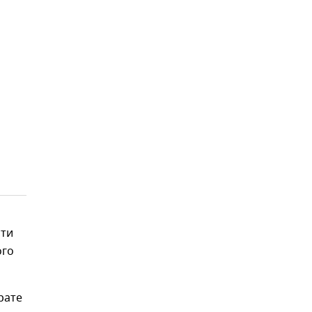
сти
ого
рате