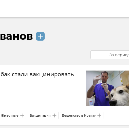
ванов
За перио
обак стали вакцинировать
Животные
Вакцинация
Бешенство в Крыму
ет ветеринарии Республики Крым
Ветеринария