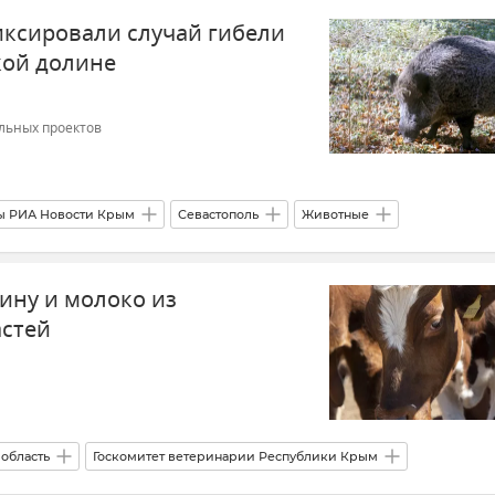
иксировали случай гибели
кой долине
льных проектов
ы РИА Новости Крым
Севастополь
Животные
ым
Новости Крыма
Новости
ину и молоко из
ублики Крым
Ветеринария
Африканская чума свиней
астей
 область
Госкомитет ветеринарии Республики Крым