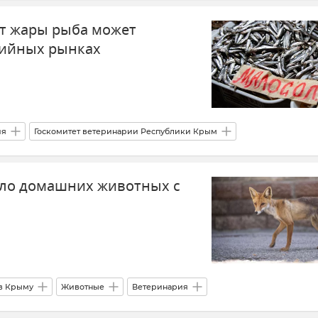
омика
Новые регионы России
Крым
Новости Крыма
т жары рыба может
хийных рынках
ия
Госкомитет ветеринарии Республики Крым
Рыба
Безопасность
Общество
сло домашних животных с
в Крыму
Животные
Ветеринария
ублики Крым
Новости Крыма
Крым