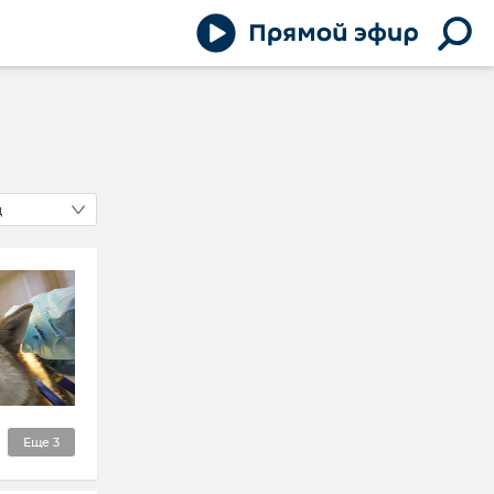
д
Еще
3