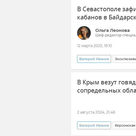
В Севастополе заф
кабанов в Байдарс
Ольга Леонова
Шеф-редактор специа
12 марта 2025, 19:10
Валерий Иванов
Эксклюзив
Новости Севастополя
Кр
В Крым везут говяд
Госкомитет ветеринарии Респ
сопредельных обл
2 августа 2024, 21:46
Валерий Иванов
Херсонская