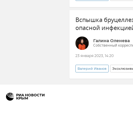
Птицы Крыма
Здоровье
Вспышка бруцеллез
Юрий Шерякин
Председ
опасной инфекцией
Галина Оленева
Собственный корресп
23 января 2023, 14:20
Валерий Иванов
Эксклюзив
Здоровье
Вспышка бруце