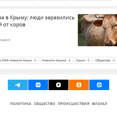
Безопасность Республики Крым и Севастополя
Безопасность
а в Крыму: люди заразились
атель Госкомитета ветеринарии РК Валерий Иванов
 от коров
ондент
ы РИА Новости Крым
Новости Крыма
Крым
Общество
ллеза в Крыму
Роспотребнадзор
Светлана Листопад
ПОЛИТИКА
ОБЩЕСТВО
ПРОИСШЕСТВИЯ
ВИЗУАЛ