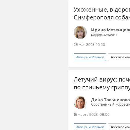
Ухоженные, в доро
Безопасность Республики Крым
Симферополя соба
Ирина Мезенцев
корреспондент
29 мая 2023, 10:50
Валерий Иванов
Эксклюзив
Происшествия
Собаки
Летучий вирус: по
Председатель Госкомитета вет
по птичьему грипп
Госкомитет ветеринарии Респ
Дина Тальникова
Собственный корресп
16 марта 2023, 08:06
Валерий Иванов
Эксклюзив