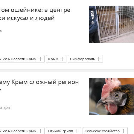
гом ошейнике: в центре
 и Севастополя
ки искусали людей
а
ы РИА Новости Крым
Крым
Симферополь
Животные
чему Крым сложный регион
еринарии РК Валерий Иванов
у
ублики Крым
Новости Крыма
ондент
ы РИА Новости Крым
Птичий грипп
Сельское хозяйство