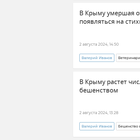
Сельское хозяйство
Экон
В Крыму умершая о
Молоко
Мясо
появляться на сти
2 августа 2024, 14:50
Валерий Иванов
Ветеринар
Новости Крыма
Крым
В Крыму растет чи
бешенством
2 августа 2024, 13:28
Валерий Иванов
Бешенство 
Госкомитет ветеринарии Респ