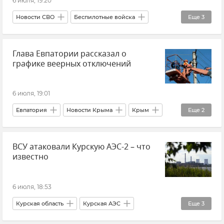
6 июля, 19:20
Новости СВО
Беспилотные войска
Еще
3
Министерство обороны РФ
Крым
Глава Евпатории рассказал о
Новости Крыма
графике веерных отключений
6 июля, 19:01
Евпатория
Новости Крыма
Крым
Еще
2
Виталий Оганесян
ВСУ атаковали Курскую АЭС-2 – что
Отключение электроэнергии в Крыму
известно
6 июля, 18:53
Курская область
Курская АЭС
Еще
3
Атаки ВСУ
Обстрелы ВСУ