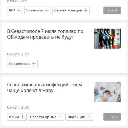
6 июля, 22:11
Электричество
Электросети Крыма
ЕГЭ
Экзамены
Сергей Кравцов
Еще
2
Новости Крыма
Россия
Образование в России
В Севастополе 7 июля топливо по
QR-кодам продавать не будут
6 июля, 21:57
Севастополь
Сезон кишечных инфекций – чем
чаще болеют в жару
6 июля, 21:34
Крым
Новости Крыма
Инфекции
Еще
3
Здоровье