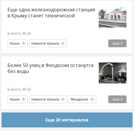
Еще одна железнодорожная станция
Александр Хинштейн
в Крыму станет технической
6 июля, 18:46
Крым
Новости Крыма
Еще
3
Ленинский район
Гранд Сервис Экспресс
Более 50 улиц в Феодосии останутся
Железные дороги Крыма
без воды
6 июля, 18:45
Крым
Новости Крыма
Феодосия
Еще
2
Водоснабжение
Отключение воды в Крыму
Еще 20 материалов