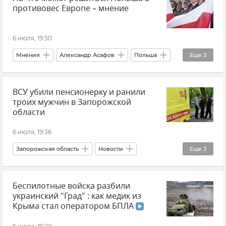
противовес Европе – мнение
6 июля, 19:50
Мнения
Александр Асафов
Польша
Еще
3
Политика
Россия
Европа
ВСУ убили пенсионерку и ранили
троих мужчин в Запорожской
области
6 июля, 19:36
Запорожская область
Новости
Еще
3
Евгений Балицкий
Обстрелы ВСУ
Беспилотные войска разбили
Атаки ВСУ
украинский "Град" : как медик из
Крыма стал оператором БПЛА