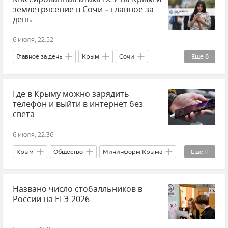
землетрясение в Сочи – главное за
Новости Крыма
Срочные новости Крыма
день
ГУ МЧС РФ по Республике Крым
6 июля, 22:52
Главное за день
Крым
Сочи
Еще
8
Атаки ВСУ
Атаки ВСУ на Крым
Где в Крыму можно зарядить
Великобритания
Новости
телефон и выйти в интернет без
Землетрясение
Севастополь
света
Служба внешней разведки (СВР)
6 июля, 22:36
МЧС РФ (Министерство чрезвычайных ситуаций Российской Федерации)
Крым
Общество
Мининформ Крыма
Еще
11
Совет эксперта
Мобильная связь
Названо число стобалльников в
Связь
Связь в Крыму
России на ЕГЭ-2026
Энергосистема Крыма
Электроэнергия
Электросети
Отключение электроэнергии