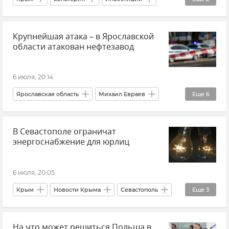
Минкульт Крыма
Культурное наследие
Крупнейшая атака – в Ярославской
области атакован нефтезавод
6 июля, 20:14
Ярославская область
Михаил Евраев
Еще
6
Нефтезавод
НПЗ
Атаки ВСУ
В Севастополе ограничат
Происшествия
Новости СВО
Новости
энергоснабжение для юрлиц
6 июля, 20:05
Крым
Новости Крыма
Севастополь
Еще
3
Новости Севастополя
Севастопольэнерго
На что может решиться Польша в
Отключение электроэнергии в Крыму