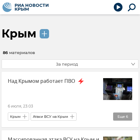
Крым
86
материалов
За период
Над Крымом работает ПВО
6 июля, 23:03
Крым
Атаки ВСУ на Крым
Еще
6
Безопасность Республики Крым и Севастополя
Массированная атака ВСУ на Крым и
ПВО
Беспилотник (БПЛА, дрон)