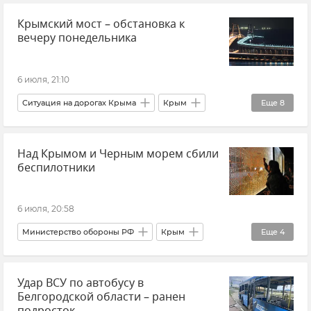
Крымский мост – обстановка к
Здравоохранение в Крыму и Севастополе
вечеру понедельника
Здравоохранение в России
6 июля, 21:10
Ситуация на дорогах Крыма
Крым
Еще
8
Крымский мост
Над Крымом и Черным морем сбили
Очереди на Крымском мосту
Транспорт
беспилотники
Логистика
Керчь
Тамань
Новости
Новости Крыма
6 июля, 20:58
Министерство обороны РФ
Крым
Еще
4
Азовское море
Черное море
Удар ВСУ по автобусу в
Атаки ВСУ
Атаки ВСУ на Крым
Белгородской области – ранен