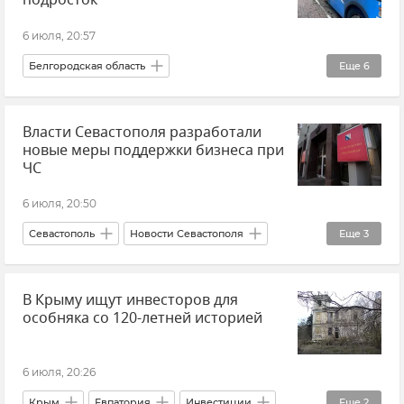
подросток
6 июля, 20:57
Белгородская область
Еще
6
Обстрелы Белгородской области
Атаки ВСУ
Власти Севастополя разработали
Происшествия
Обстрелы ВСУ
новые меры поддержки бизнеса при
Новости
Беспилотник (БПЛА, дрон)
ЧС
6 июля, 20:50
Севастополь
Новости Севастополя
Еще
3
Бизнес
Крымский бизнес
Режим ЧС
В Крыму ищут инвесторов для
особняка со 120-летней историей
6 июля, 20:26
Крым
Евпатория
Инвестиции
Еще
2