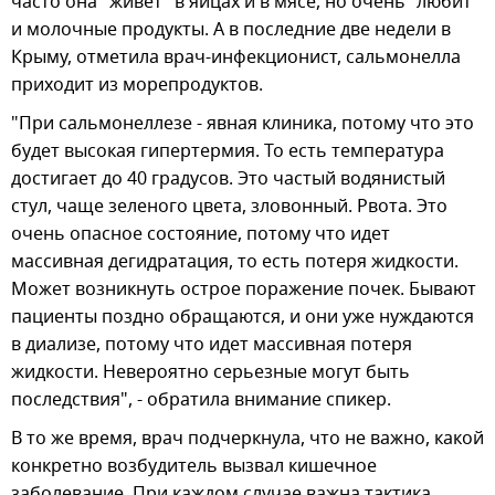
часто она "живет" в яйцах и в мясе, но очень "любит"
и молочные продукты. А в последние две недели в
Крыму, отметила врач-инфекционист, сальмонелла
приходит из морепродуктов.
"При сальмонеллезе - явная клиника, потому что это
будет высокая гипертермия. То есть температура
достигает до 40 градусов. Это частый водянистый
стул, чаще зеленого цвета, зловонный. Рвота. Это
очень опасное состояние, потому что идет
массивная дегидратация, то есть потеря жидкости.
Может возникнуть острое поражение почек. Бывают
пациенты поздно обращаются, и они уже нуждаются
в диализе, потому что идет массивная потеря
жидкости. Невероятно серьезные могут быть
последствия", - обратила внимание спикер.
В то же время, врач подчеркнула, что не важно, какой
конкретно возбудитель вызвал кишечное
заболевание. При каждом случае важна тактика