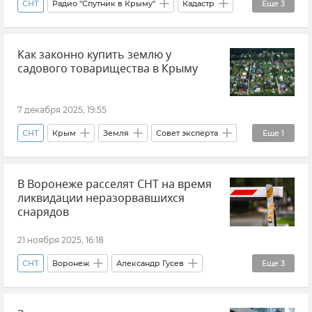
СНТ
Радио "Спутник в Крыму"
Кадастр
Еще
3
Недвижимость в Крыму
Оформление земли
Как законно купить землю у
Новости Крыма
садового товарищества в Крыму
7 декабря 2025, 19:55
СНТ
Крым
Земля
Совет эксперта
Еще
1
Екатерина Денисова
В Воронеже расселят СНТ на время
ликвидации неразорвавшихся
снарядов
21 ноября 2025, 16:18
СНТ
Воронеж
Александр Гусев
Еще
3
Безопасность
Новости
Происшествия