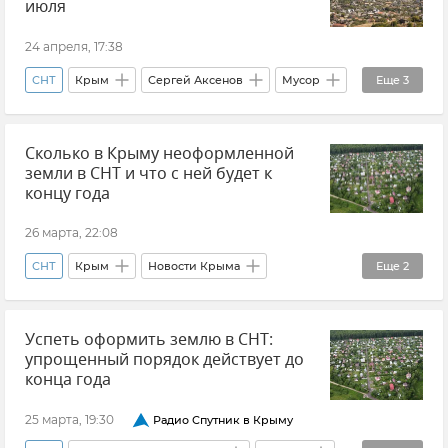
июля
24 апреля, 17:38
СНТ
Крым
Сергей Аксенов
Мусор
Еще
3
ЖКХ
ЖКХ Крыма и Севастополя
Сколько в Крыму неоформленной
Новости Крыма
земли в СНТ и что с ней будет к
концу года
26 марта, 22:08
СНТ
Крым
Новости Крыма
Еще
2
Совет эксперта
Минимущества Крыма
Успеть оформить землю в СНТ:
упрощенный порядок действует до
конца года
25 марта, 19:30
Радио Спутник в Крыму