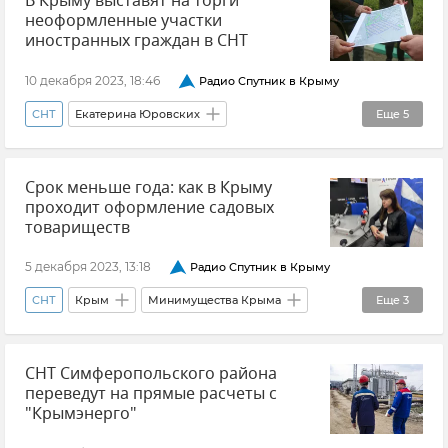
В Крыму выставят на торги
неоформленные участки
Энергосистема Крыма
Цены и тарифы
иностранных граждан в СНТ
Новости Крыма
10 декабря 2023, 18:46
Радио Спутник в Крыму
СНТ
Екатерина Юровских
Еще
5
Минимущества Крыма
Земля
Срок меньше года: как в Крыму
Оформление земли
Крым
проходит оформление садовых
Закон и право
товариществ
5 декабря 2023, 13:18
Радио Спутник в Крыму
СНТ
Крым
Минимущества Крыма
Еще
3
Мнения
Подкасты
СНТ Симферопольского района
Екатерина Юровских
переведут на прямые расчеты с
"Крымэнерго"