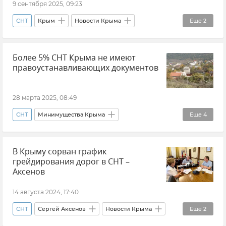
9 сентября 2025, 09:23
СНТ
Крым
Новости Крыма
Еще
2
Сергей Аксенов
Оформление земли
Более 5% СНТ Крыма не имеют
правоустанавливающих документов
28 марта 2025, 08:49
СНТ
Минимущества Крыма
Еще
4
Лариса Кулинич
Земля
Крым
В Крыму сорван график
Новости Крыма
грейдирования дорог в СНТ –
Аксенов
14 августа 2024, 17:40
СНТ
Сергей Аксенов
Новости Крыма
Еще
2