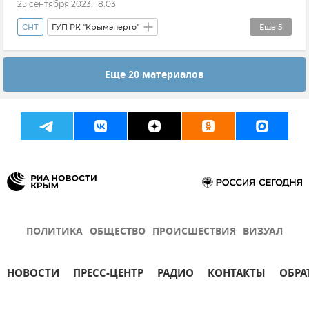
25 сентября 2023, 18:03
СНТ
ГУП РК "Крымэнерго"
Еще
5
Сергей Аксенов
Крым
Еще 20 материалов
Новости Крыма
ЖКХ Крыма и Севастополя
Симферопольский район
ПОЛИТИКА
ОБЩЕСТВО
ПРОИСШЕСТВИЯ
ВИЗУАЛ
НОВОСТИ
ПРЕСС-ЦЕНТР
РАДИО
КОНТАКТЫ
ОБРА