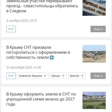
Земельные участки перекрывают
проезд - севастопольцы обратились
в Следком
3 ноября 2025, 23:13
СНТ
Еще
4
СК РФ (Следственный комитет Российской Федерации)
В Крыму СНТ призвали
ГСУ СК России по Крыму и Севастополю
поторопиться с оформлением в
Севастополь
Новости Севастополя
собственность земли
12 сентября 2025, 14:32
СНТ
Новости Крыма
Крым
Земля
Еще
4
Закон и право
Видео
Лариса Кулинич
В Крыму оформить землю в СНТ по
Минимущества Крыма
упрощенной схеме можно до 2027
года