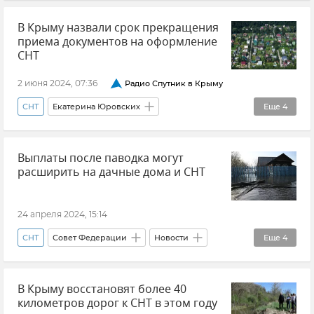
Крымавтодор
Крым
В Крыму назвали срок прекращения
приема документов на оформление
СНТ
2 июня 2024, 07:36
Радио Спутник в Крыму
СНТ
Екатерина Юровских
Еще
4
Право собственности
Крым
Выплаты после паводка могут
Новости Крыма
Минимущества Крыма
расширить на дачные дома и СНТ
24 апреля 2024, 15:14
СНТ
Совет Федерации
Новости
Еще
4
Паводки
Весенние паводки в России
В Крыму восстановят более 40
Выплаты и компенсации
Соцзащита
километров дорог к СНТ в этом году