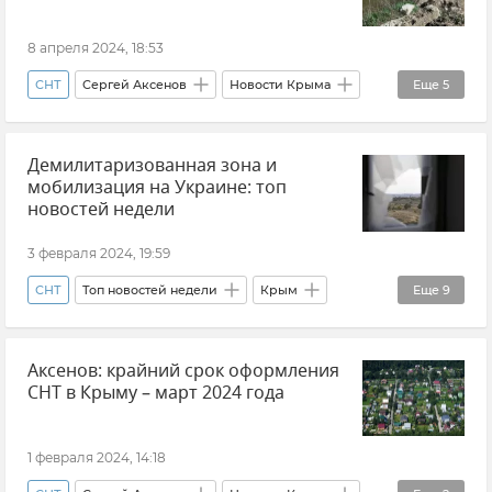
8 апреля 2024, 18:53
СНТ
Сергей Аксенов
Новости Крыма
Еще
5
Ремонт и строительство дорог в Крыму
Демилитаризованная зона и
Благоустройство
Симферопольский район
мобилизация на Украине: топ
Реки Крыма
Ремонт дорог
новостей недели
3 февраля 2024, 19:59
СНТ
Топ новостей недели
Крым
Еще
9
Россия
Владимир Путин (политик)
Аксенов: крайний срок оформления
Закон и право
Атаки ВСУ на Крым
СНТ в Крыму – март 2024 года
Новости СВО
Украина
Новости
Сергей Аксенов
ГУП РК "Крымэнерго"
1 февраля 2024, 14:18