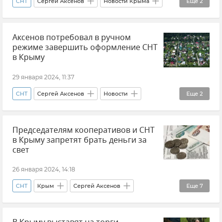
СНТ
Сергей Аксенов
Новости Крыма
Еще
2
Крым
Земля
Аксенов потребовал в ручном
режиме завершить оформление СНТ
в Крыму
29 января 2024, 11:37
СНТ
Сергей Аксенов
Новости
Еще
2
Новости Крыма
Недвижимость
Председателям кооперативов и СНТ
в Крыму запретят брать деньги за
свет
26 января 2024, 14:18
СНТ
Крым
Сергей Аксенов
Еще
7
ГУП РК "Крымэнерго"
Общество
ЖКХ
ЖКХ Крыма и Севастополя